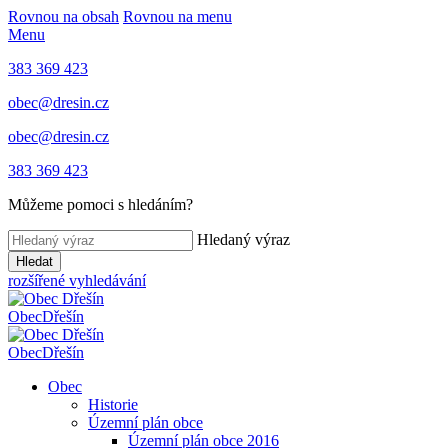
Rovnou na obsah
Rovnou na menu
Menu
383 369 423
obec@dresin.cz
obec@dresin.cz
383 369 423
Můžeme pomoci s hledáním?
Hledaný výraz
Hledat
rozšířené vyhledávání
Obec
Dřešín
Obec
Dřešín
Obec
Historie
Územní plán obce
Územní plán obce 2016