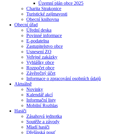
Územní plán obce 2025
Charita Strakonice
Turistické zajímavosti
Obecní knihovna
Obecní úřad
Úřední deska
Povinné informace
E-podatelna
Zastupitelstvo obce
Usnesení ZO
Veřejné zakázky
Vyhlášky obce
Rozpočet obce
Závěrečný účet
Informace o zpracování osobních údajů
Aktuálně
Novinky
Kalendář akcí
Informační listy
Mobilní Rozhlas
Hasiči
Zásahová jednotka
Soutěže a závody
Mladí hasiči
Dřešínská pouť