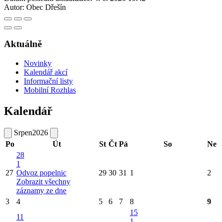
Autor:
Obec Dřešín
Aktuálně
Novinky
Kalendář akcí
Informační listy
Mobilní Rozhlas
Kalendář
Srpen
2026
Po
Út
St
Čt
Pá
So
Ne
28
1
27
Odvoz popelnic
29
30
31
1
2
Zobrazit všechny
záznamy ze dne
3
4
5
6
7
8
9
15
11
1