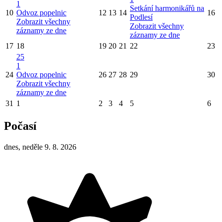
1
Setkání harmonikářů na
10
Odvoz popelnic
12
13
14
16
Podlesí
Zobrazit všechny
Zobrazit všechny
záznamy ze dne
záznamy ze dne
17
18
19
20
21
22
23
25
1
24
Odvoz popelnic
26
27
28
29
30
Zobrazit všechny
záznamy ze dne
31
1
2
3
4
5
6
Počasí
dnes, neděle 9. 8. 2026