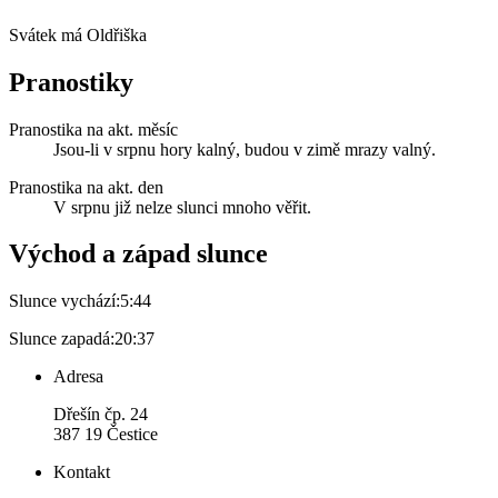
Svátek má
Oldřiška
Pranostiky
Pranostika na akt. měsíc
Jsou-li v srpnu hory kalný, budou v zimě mrazy valný.
Pranostika na akt. den
V srpnu již nelze slunci mnoho věřit.
Východ a západ slunce
Slunce vychází:
5:44
Slunce zapadá:
20:37
Adresa
Dřešín čp. 24
387 19 Čestice
Kontakt