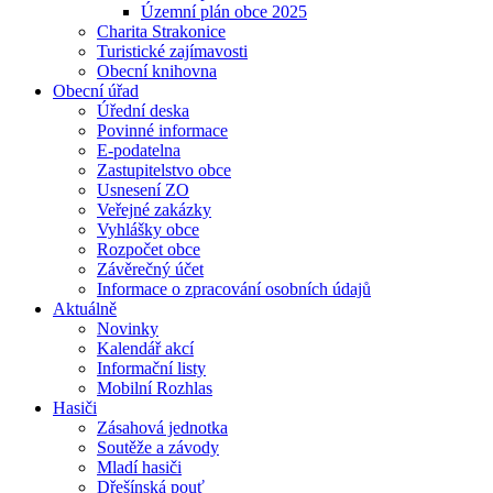
Územní plán obce 2025
Charita Strakonice
Turistické zajímavosti
Obecní knihovna
Obecní úřad
Úřední deska
Povinné informace
E-podatelna
Zastupitelstvo obce
Usnesení ZO
Veřejné zakázky
Vyhlášky obce
Rozpočet obce
Závěrečný účet
Informace o zpracování osobních údajů
Aktuálně
Novinky
Kalendář akcí
Informační listy
Mobilní Rozhlas
Hasiči
Zásahová jednotka
Soutěže a závody
Mladí hasiči
Dřešínská pouť