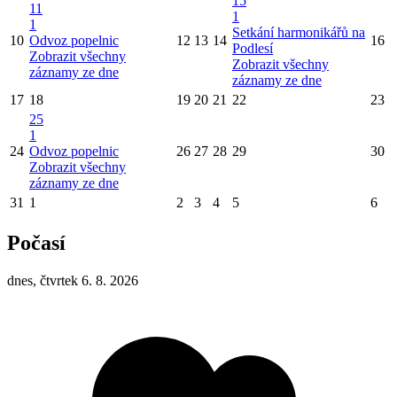
15
11
1
1
Setkání harmonikářů na
10
Odvoz popelnic
12
13
14
16
Podlesí
Zobrazit všechny
Zobrazit všechny
záznamy ze dne
záznamy ze dne
17
18
19
20
21
22
23
25
1
24
Odvoz popelnic
26
27
28
29
30
Zobrazit všechny
záznamy ze dne
31
1
2
3
4
5
6
Počasí
dnes, čtvrtek 6. 8. 2026