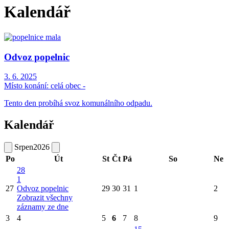
Kalendář
Odvoz popelnic
3. 6. 2025
Místo konání:
celá obec -
Tento den probíhá svoz komunálního odpadu.
Kalendář
Srpen
2026
Po
Út
St
Čt
Pá
So
Ne
28
1
27
Odvoz popelnic
29
30
31
1
2
Zobrazit všechny
záznamy ze dne
3
4
5
6
7
8
9