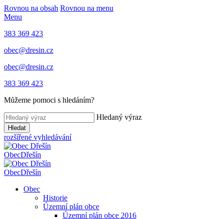
Rovnou na obsah
Rovnou na menu
Menu
383 369 423
obec@dresin.cz
obec@dresin.cz
383 369 423
Můžeme pomoci s hledáním?
Hledaný výraz
Hledat
rozšířené vyhledávání
Obec
Dřešín
Obec
Dřešín
Obec
Historie
Územní plán obce
Územní plán obce 2016