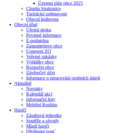
Územní plán obce 2025
Charita Strakonice
Turistické zajímavosti
Obecní knihovna
Obecní úřad
Úřední deska
Povinné informace
E-podatelna
Zastupitelstvo obce
Usnesení ZO
Veřejné zakázky
Vyhlášky obce
Rozpočet obce
Závěrečný účet
Informace o zpracování osobních údajů
Aktuálně
Novinky
Kalendář akcí
Informační listy
Mobilní Rozhlas
Hasiči
Zásahová jednotka
Soutěže a závody
Mladí hasiči
Dřešínská pouť