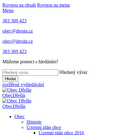
Rovnou na obsah
Rovnou na menu
Menu
383 369 423
obec@dresin.cz
obec@dresin.cz
383 369 423
Můžeme pomoci s hledáním?
Hledaný výraz
Hledat
rozšířené vyhledávání
Obec
Dřešín
Obec
Dřešín
Obec
Historie
Územní plán obce
Územní plán obce 2016