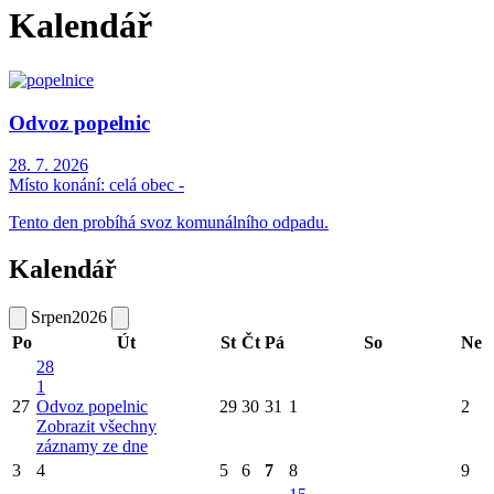
Kalendář
Odvoz popelnic
28. 7. 2026
Místo konání:
celá obec -
Tento den probíhá svoz komunálního odpadu.
Kalendář
Srpen
2026
Po
Út
St
Čt
Pá
So
Ne
28
1
27
Odvoz popelnic
29
30
31
1
2
Zobrazit všechny
záznamy ze dne
3
4
5
6
7
8
9