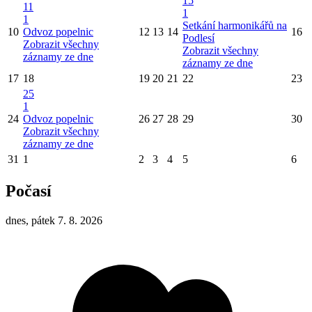
15
11
1
1
Setkání harmonikářů na
10
Odvoz popelnic
12
13
14
16
Podlesí
Zobrazit všechny
Zobrazit všechny
záznamy ze dne
záznamy ze dne
17
18
19
20
21
22
23
25
1
24
Odvoz popelnic
26
27
28
29
30
Zobrazit všechny
záznamy ze dne
31
1
2
3
4
5
6
Počasí
dnes, pátek 7. 8. 2026