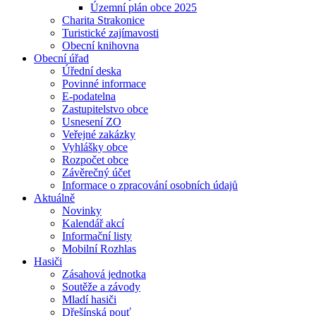
Územní plán obce 2025
Charita Strakonice
Turistické zajímavosti
Obecní knihovna
Obecní úřad
Úřední deska
Povinné informace
E-podatelna
Zastupitelstvo obce
Usnesení ZO
Veřejné zakázky
Vyhlášky obce
Rozpočet obce
Závěrečný účet
Informace o zpracování osobních údajů
Aktuálně
Novinky
Kalendář akcí
Informační listy
Mobilní Rozhlas
Hasiči
Zásahová jednotka
Soutěže a závody
Mladí hasiči
Dřešínská pouť