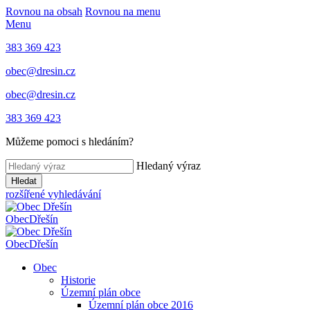
Rovnou na obsah
Rovnou na menu
Menu
383 369 423
obec@dresin.cz
obec@dresin.cz
383 369 423
Můžeme pomoci s hledáním?
Hledaný výraz
Hledat
rozšířené vyhledávání
Obec
Dřešín
Obec
Dřešín
Obec
Historie
Územní plán obce
Územní plán obce 2016