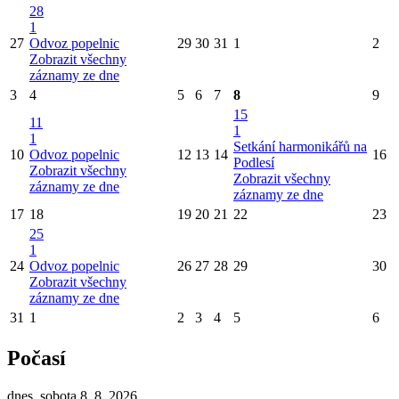
28
1
27
Odvoz popelnic
29
30
31
1
2
Zobrazit všechny
záznamy ze dne
3
4
5
6
7
8
9
15
11
1
1
Setkání harmonikářů na
10
Odvoz popelnic
12
13
14
16
Podlesí
Zobrazit všechny
Zobrazit všechny
záznamy ze dne
záznamy ze dne
17
18
19
20
21
22
23
25
1
24
Odvoz popelnic
26
27
28
29
30
Zobrazit všechny
záznamy ze dne
31
1
2
3
4
5
6
Počasí
dnes, sobota 8. 8. 2026