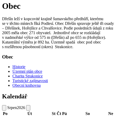
Obec
Dřešín leží v kopcovité krajině šumavského předhůří, kterému
se v těchto místech říká Podlesí. Obec Dřešín spravuje ještě tři osady
– Dřešínek, Hořejšice a Chvalšovice. Podle posledních údajů z roku
2005 měla obec 271 obyvatel. Jednotlivé obce se rozkládají
v nadmořské výšce od 575 m (Dřešín) až po 655 m (Hořejšice).
Katastrální výměra je 892 ha. Územně spadá obec pod obec
s rozšířenou působností (okres) Strakonice.
Obec
Historie
Územní plán obce
Charita Strakonice
Turistické zajímavosti
Obecní knihovna
Kalendář
Srpen
2026
Po
Út
St
Čt
Pá
So
Ne