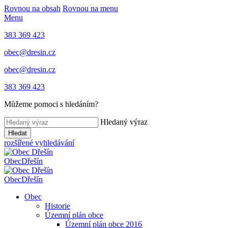
Rovnou na obsah
Rovnou na menu
Menu
383 369 423
obec@dresin.cz
obec@dresin.cz
383 369 423
Můžeme pomoci s hledáním?
Hledaný výraz
Hledat
rozšířené vyhledávání
Obec
Dřešín
Obec
Dřešín
Obec
Historie
Územní plán obce
Územní plán obce 2016