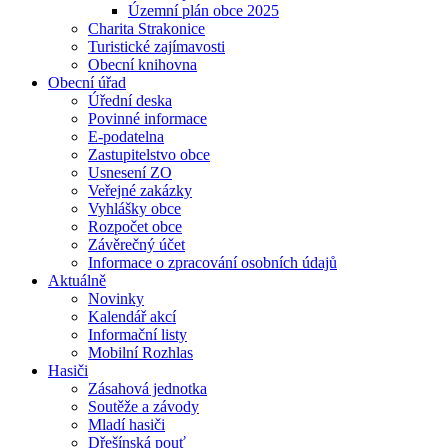
Územní plán obce 2025
Charita Strakonice
Turistické zajímavosti
Obecní knihovna
Obecní úřad
Úřední deska
Povinné informace
E-podatelna
Zastupitelstvo obce
Usnesení ZO
Veřejné zakázky
Vyhlášky obce
Rozpočet obce
Závěrečný účet
Informace o zpracování osobních údajů
Aktuálně
Novinky
Kalendář akcí
Informační listy
Mobilní Rozhlas
Hasiči
Zásahová jednotka
Soutěže a závody
Mladí hasiči
Dřešínská pouť