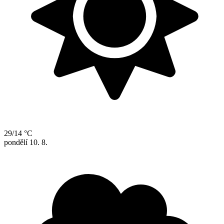
29/14 °C
pondělí
10. 8.