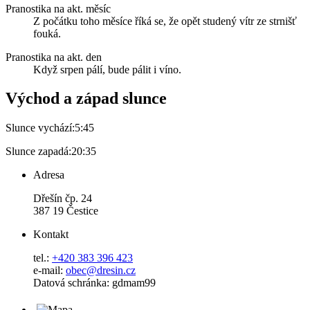
Pranostika na akt. měsíc
Z počátku toho měsíce říká se, že opět studený vítr ze strnišť
fouká.
Pranostika na akt. den
Když srpen pálí, bude pálit i víno.
Východ a západ slunce
Slunce vychází:
5:45
Slunce zapadá:
20:35
Adresa
Dřešín čp. 24
387 19 Čestice
Kontakt
tel.:
+420 383 396 423
e-mail:
obec@dresin.cz
Datová schránka: gdmam99