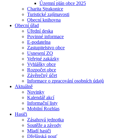
Územní plán obce 2025
Charita Strakonice
Turistické zajímavosti
Obecní knihovna
Obecní úřad
Úřední deska
Povinné informace
E-podatelna
Zastupitelstvo obce
Usnesení ZO
Veřejné zakázky
Vyhlášky obce
Rozpočet obce
Závěrečný účet
Informace o zpracování osobních údajů
Aktuálně
Novinky
Kalendář akcí
Informační listy
Mobilní Rozhlas
Hasiči
Zásahová jednotka
Soutěže a závody
Mladí hasiči
Dřešínská pouť