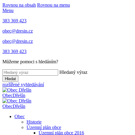
Rovnou na obsah
Rovnou na menu
Menu
383 369 423
obec@dresin.cz
obec@dresin.cz
383 369 423
Můžeme pomoci s hledáním?
Hledaný výraz
Hledat
rozšířené vyhledávání
Obec
Dřešín
Obec
Dřešín
Obec
Historie
Územní plán obce
Územní plán obce 2016