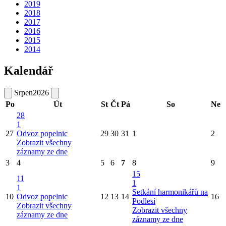
2019
2018
2017
2016
2015
2014
Kalendář
Srpen
2026
Po
Út
St
Čt
Pá
So
Ne
28
1
27
Odvoz popelnic
29
30
31
1
2
Zobrazit všechny
záznamy ze dne
3
4
5
6
7
8
9
15
11
1
1
Setkání harmonikářů na
10
Odvoz popelnic
12
13
14
16
Podlesí
Zobrazit všechny
Zobrazit všechny
záznamy ze dne
záznamy ze dne