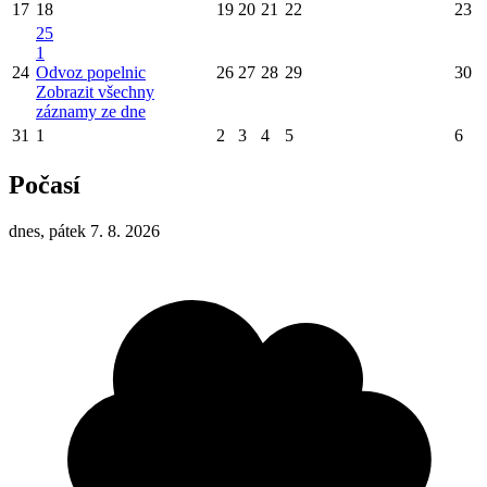
17
18
19
20
21
22
23
25
1
24
Odvoz popelnic
26
27
28
29
30
Zobrazit všechny
záznamy ze dne
31
1
2
3
4
5
6
Počasí
dnes, pátek 7. 8. 2026