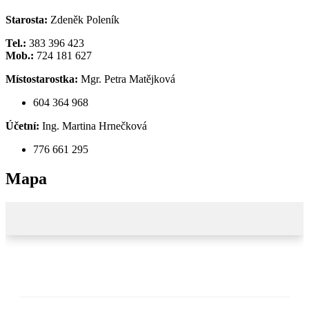
Starosta:
Zdeněk Poleník
Tel.:
383 396 423
Mob.:
724 181 627
Místostarostka:
Mgr. Petra Matějková
604 364 968
Účetní:
Ing. Martina Hrnečková
776 661 295
Mapa