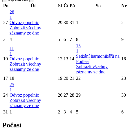
Po
Út
St
Čt
Pá
So
Ne
28
1
27
Odvoz popelnic
29
30
31
1
2
Zobrazit všechny
záznamy ze dne
3
4
5
6
7
8
9
15
11
1
1
Setkání harmonikářů na
10
Odvoz popelnic
12
13
14
16
Podlesí
Zobrazit všechny
Zobrazit všechny
záznamy ze dne
záznamy ze dne
17
18
19
20
21
22
23
25
1
24
Odvoz popelnic
26
27
28
29
30
Zobrazit všechny
záznamy ze dne
31
1
2
3
4
5
6
Počasí