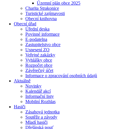
Územní plán obce 2025
Charita Strakonice
Turistické zajímavosti
Obecní knihovna
Obecní úřad
Úřední deska
Povinné informace
E-podatelna
Zastupitelstvo obce
Usnesení ZO
Veřejné zakázky
Vyhlášky obce
Rozpočet obce
Závěrečný účet
Informace o zpracování osobních údajů
Aktuálně
Novinky
Kalendář akcí
Informační listy
Mobilní Rozhlas
Hasiči
Zásahová jednotka
Soutěže a závody
Mladí hasiči
Dřešínská pouť