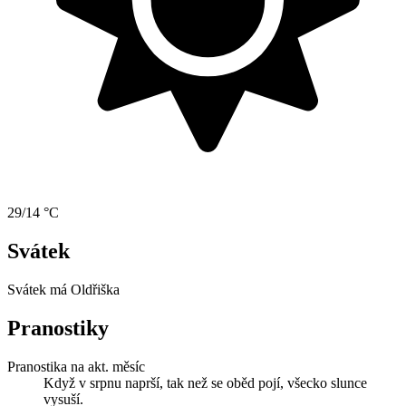
29/14 °C
Svátek
Svátek má
Oldřiška
Pranostiky
Pranostika na akt. měsíc
Když v srpnu naprší, tak než se oběd pojí, všecko slunce
vysuší.