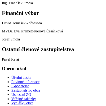
Ing. František Smola
Finanční výbor
David Tomášek - předseda
MVDr. Eva Krametbauerová Česánková
Josef Smola
Ostatní členové zastupitelstva
Pavel Rataj
Obecní úřad
Úřední deska
Povinné informace
E-podatelna
Zastupitelstvo obce
Usnesení ZO
Veřejné zakázky
Vyhlášky obce