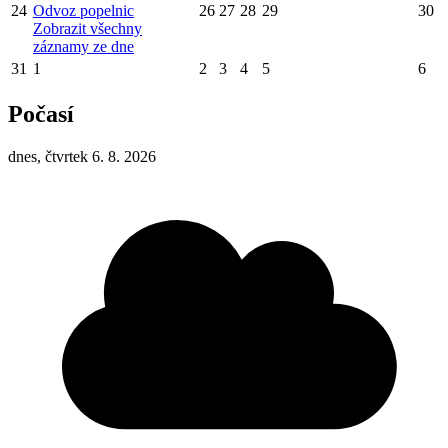
24
Odvoz popelnic
26
27
28
29
30
Zobrazit všechny
záznamy ze dne
31
1
2
3
4
5
6
Počasí
dnes, čtvrtek 6. 8. 2026