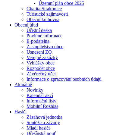
Územní plán obce 2025
Charita Strakonice
Turistické zajímavosti
Obecní knihovna
Obecní úřad
Úřední deska
Povinné informace
E-podatelna
Zastupitelstvo obce
Usnesení ZO
Veřejné zakázky
Vyhlášky obce
Rozpočet obce
Závěrečný účet
Informace o zpracování osobních údajů
Aktuálně
Novinky
Kalendář akcí
Informační listy
Mobilní Rozhlas
Hasiči
Zásahová jednotka
Soutěže a závody
Mladí hasiči
Dřešínská pouť