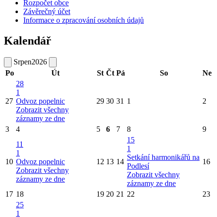
Rozpočet obce
Závěrečný účet
Informace o zpracování osobních údajů
Kalendář
Srpen
2026
Po
Út
St
Čt
Pá
So
Ne
28
1
27
Odvoz popelnic
29
30
31
1
2
Zobrazit všechny
záznamy ze dne
3
4
5
6
7
8
9
15
11
1
1
Setkání harmonikářů na
10
Odvoz popelnic
12
13
14
16
Podlesí
Zobrazit všechny
Zobrazit všechny
záznamy ze dne
záznamy ze dne
17
18
19
20
21
22
23
25
1