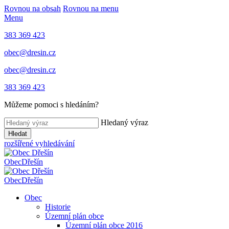
Rovnou na obsah
Rovnou na menu
Menu
383 369 423
obec@dresin.cz
obec@dresin.cz
383 369 423
Můžeme pomoci s hledáním?
Hledaný výraz
Hledat
rozšířené vyhledávání
Obec
Dřešín
Obec
Dřešín
Obec
Historie
Územní plán obce
Územní plán obce 2016