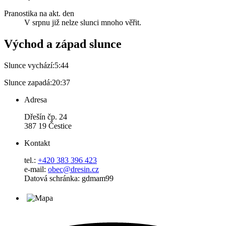
Pranostika na akt. den
V srpnu již nelze slunci mnoho věřit.
Východ a západ slunce
Slunce vychází:
5:44
Slunce zapadá:
20:37
Adresa
Dřešín čp. 24
387 19 Čestice
Kontakt
tel.:
+420 383 396 423
e-mail:
obec@dresin.cz
Datová schránka: gdmam99