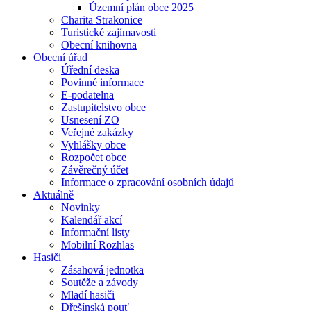
Územní plán obce 2025
Charita Strakonice
Turistické zajímavosti
Obecní knihovna
Obecní úřad
Úřední deska
Povinné informace
E-podatelna
Zastupitelstvo obce
Usnesení ZO
Veřejné zakázky
Vyhlášky obce
Rozpočet obce
Závěrečný účet
Informace o zpracování osobních údajů
Aktuálně
Novinky
Kalendář akcí
Informační listy
Mobilní Rozhlas
Hasiči
Zásahová jednotka
Soutěže a závody
Mladí hasiči
Dřešínská pouť