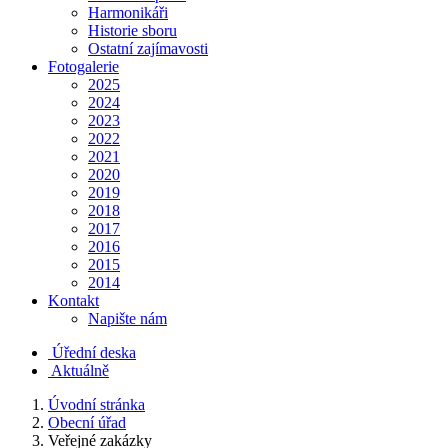
Harmonikáři
Historie sboru
Ostatní zajímavosti
Fotogalerie
2025
2024
2023
2022
2021
2020
2019
2018
2017
2016
2015
2014
Kontakt
Napište nám
Úřední deska
Aktuálně
Úvodní stránka
Obecní úřad
Veřejné zakázky