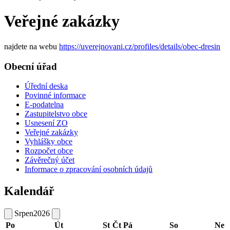
Veřejné zakázky
najdete na webu
https://uverejnovani.cz/profiles/details/obec-dresin
Obecní úřad
Úřední deska
Povinné informace
E-podatelna
Zastupitelstvo obce
Usnesení ZO
Veřejné zakázky
Vyhlášky obce
Rozpočet obce
Závěrečný účet
Informace o zpracování osobních údajů
Kalendář
Srpen
2026
Po
Út
St
Čt
Pá
So
Ne