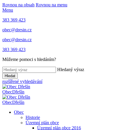
Rovnou na obsah
Rovnou na menu
Menu
383 369 423
obec@dresin.cz
obec@dresin.cz
383 369 423
Můžeme pomoci s hledáním?
Hledaný výraz
Hledat
rozšířené vyhledávání
Obec
Dřešín
Obec
Dřešín
Obec
Historie
Územní plán obce
Územní plán obce 2016