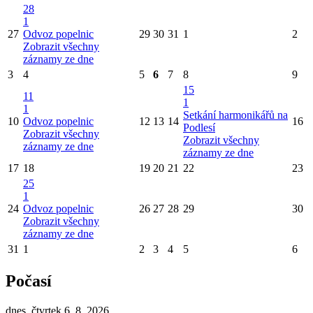
28
1
27
Odvoz popelnic
29
30
31
1
2
Zobrazit všechny
záznamy ze dne
3
4
5
6
7
8
9
15
11
1
1
Setkání harmonikářů na
10
Odvoz popelnic
12
13
14
16
Podlesí
Zobrazit všechny
Zobrazit všechny
záznamy ze dne
záznamy ze dne
17
18
19
20
21
22
23
25
1
24
Odvoz popelnic
26
27
28
29
30
Zobrazit všechny
záznamy ze dne
31
1
2
3
4
5
6
Počasí
dnes, čtvrtek 6. 8. 2026