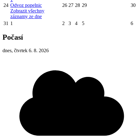
24
Odvoz popelnic
26
27
28
29
30
Zobrazit všechny
záznamy ze dne
31
1
2
3
4
5
6
Počasí
dnes, čtvrtek 6. 8. 2026