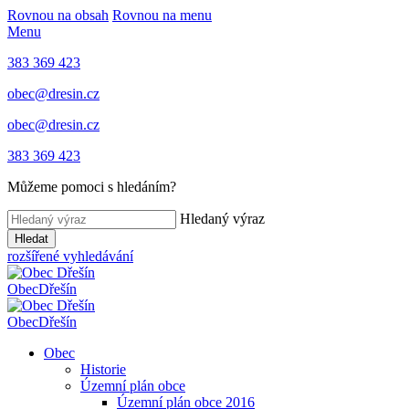
Rovnou na obsah
Rovnou na menu
Menu
383 369 423
obec@dresin.cz
obec@dresin.cz
383 369 423
Můžeme pomoci s hledáním?
Hledaný výraz
Hledat
rozšířené vyhledávání
Obec
Dřešín
Obec
Dřešín
Obec
Historie
Územní plán obce
Územní plán obce 2016