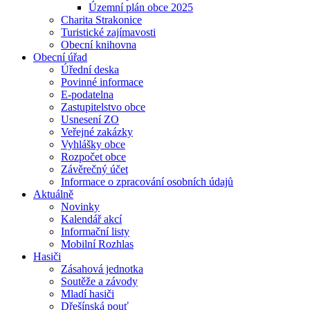
Územní plán obce 2025
Charita Strakonice
Turistické zajímavosti
Obecní knihovna
Obecní úřad
Úřední deska
Povinné informace
E-podatelna
Zastupitelstvo obce
Usnesení ZO
Veřejné zakázky
Vyhlášky obce
Rozpočet obce
Závěrečný účet
Informace o zpracování osobních údajů
Aktuálně
Novinky
Kalendář akcí
Informační listy
Mobilní Rozhlas
Hasiči
Zásahová jednotka
Soutěže a závody
Mladí hasiči
Dřešínská pouť