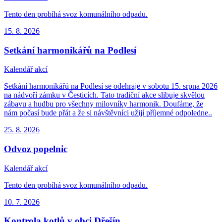
Tento den probíhá svoz komunálního odpadu.
15. 8.
2026
Setkání harmonikářů na Podlesí
Kalendář akcí
Setkání harmonikářů na Podlesí se odehraje v sobotu 15. srpna 2026
na nádvoří zámku v Česticích. Tato tradiční akce slibuje skvělou
zábavu a hudbu pro všechny milovníky harmonik. Doufáme, že
nám počasí bude přát a že si návštěvníci užijí příjemné odpoledne..
25. 8.
2026
Odvoz popelnic
Kalendář akcí
Tento den probíhá svoz komunálního odpadu.
10. 7.
2026
Kontrola kotlů v obci Dřešín