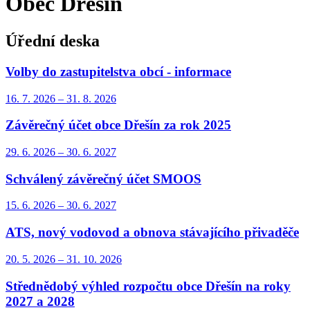
Obec Dřešín
Úřední deska
Volby do zastupitelstva obcí - informace
16. 7.
2026
–
31. 8.
2026
Závěrečný účet obce Dřešín za rok 2025
29. 6.
2026
–
30. 6.
2027
Schválený závěrečný účet SMOOS
15. 6.
2026
–
30. 6.
2027
ATS, nový vodovod a obnova stávajícího přivaděče
20. 5.
2026
–
31. 10.
2026
Střednědobý výhled rozpočtu obce Dřešín na roky
2027 a 2028