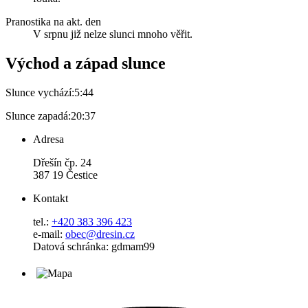
Pranostika na akt. den
V srpnu již nelze slunci mnoho věřit.
Východ a západ slunce
Slunce vychází:
5:44
Slunce zapadá:
20:37
Adresa
Dřešín čp. 24
387 19 Čestice
Kontakt
tel.:
+420 383 396 423
e-mail:
obec@dresin.cz
Datová schránka: gdmam99