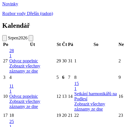
Novinky
Rozbor vody Dřešín (radon)
Kalendář
Srpen
2026
Po
Út
St
Čt
Pá
So
Ne
28
1
27
Odvoz popelnic
29
30
31
1
2
Zobrazit všechny
záznamy ze dne
3
4
5
6
7
8
9
15
11
1
1
Setkání harmonikářů na
10
Odvoz popelnic
12
13
14
16
Podlesí
Zobrazit všechny
Zobrazit všechny
záznamy ze dne
záznamy ze dne
17
18
19
20
21
22
23
25
1