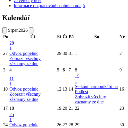
Závěrečný účet
Informace o zpracování osobních údajů
Kalendář
Srpen
2026
Po
Út
St
Čt
Pá
So
Ne
28
1
27
Odvoz popelnic
29
30
31
1
2
Zobrazit všechny
záznamy ze dne
3
4
5
6
7
8
9
15
11
1
1
Setkání harmonikářů na
10
Odvoz popelnic
12
13
14
16
Podlesí
Zobrazit všechny
Zobrazit všechny
záznamy ze dne
záznamy ze dne
17
18
19
20
21
22
23
25
1
24
Odvoz popelnic
26
27
28
29
30