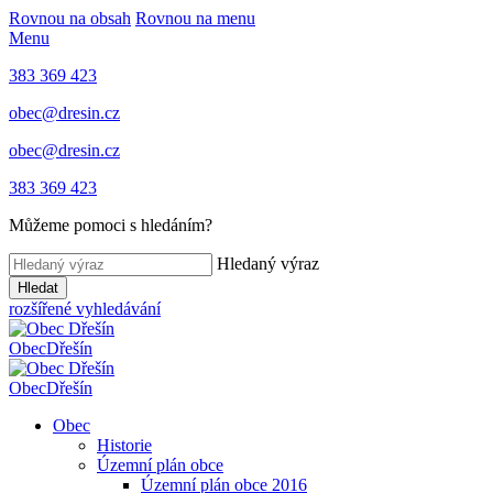
Rovnou na obsah
Rovnou na menu
Menu
383 369 423
obec@dresin.cz
obec@dresin.cz
383 369 423
Můžeme pomoci s hledáním?
Hledaný výraz
Hledat
rozšířené vyhledávání
Obec
Dřešín
Obec
Dřešín
Obec
Historie
Územní plán obce
Územní plán obce 2016