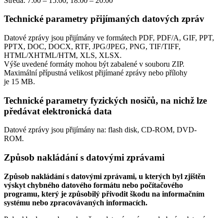
Středa: 7:00 – 15:00, 18:00 – 20:00
Technické parametry přijímaných datových zpráv
Datové zprávy jsou přijímány ve formátech
PDF, PDF/A, GIF, PPT,
PPTX, DOC, DOCX, RTF, JPG/JPEG, PNG, TIF/TIFF,
HTML/XHTML/HTM, XLS, XLSX.
Výše uvedené formáty mohou být zabalené v souboru ZIP.
Maximální přípustná velikost přijímané zprávy nebo přílohy
je
15 MB
.
Technické parametry fyzických nosičů, na nichž lze
předávat elektronická data
Datové zprávy jsou přijímány na:
flash disk, CD-ROM, DVD-
ROM.
Způsob nakládání s datovými zprávami
Způsob nakládání s datovými zprávami, u kterých byl zjištěn
výskyt chybného datového formátu nebo počítačového
programu, který je způsobilý přivodit škodu na informačním
systému nebo zpracovávaných informacích.