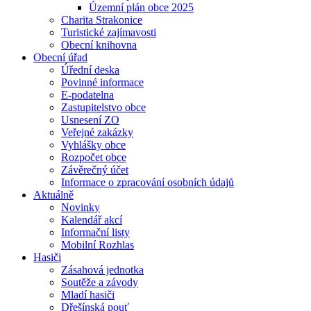
Územní plán obce 2025
Charita Strakonice
Turistické zajímavosti
Obecní knihovna
Obecní úřad
Úřední deska
Povinné informace
E-podatelna
Zastupitelstvo obce
Usnesení ZO
Veřejné zakázky
Vyhlášky obce
Rozpočet obce
Závěrečný účet
Informace o zpracování osobních údajů
Aktuálně
Novinky
Kalendář akcí
Informační listy
Mobilní Rozhlas
Hasiči
Zásahová jednotka
Soutěže a závody
Mladí hasiči
Dřešínská pouť