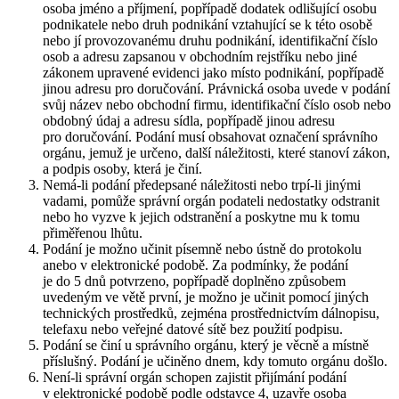
osoba jméno a příjmení, popřípadě dodatek odlišující osobu
podnikatele nebo druh podnikání vztahující se k této osobě
nebo jí provozovanému druhu podnikání, identifikační číslo
osob a adresu zapsanou v obchodním rejstříku nebo jiné
zákonem upravené evidenci jako místo podnikání, popřípadě
jinou adresu pro doručování. Právnická osoba uvede v podání
svůj název nebo obchodní firmu, identifikační číslo osob nebo
obdobný údaj a adresu sídla, popřípadě jinou adresu
pro doručování. Podání musí obsahovat označení správního
orgánu, jemuž je určeno, další náležitosti, které stanoví zákon,
a podpis osoby, která je činí.
Nemá-li podání předepsané náležitosti nebo trpí-li jinými
vadami, pomůže správní orgán podateli nedostatky odstranit
nebo ho vyzve k jejich odstranění a poskytne mu k tomu
přiměřenou lhůtu.
Podání je možno učinit písemně nebo ústně do protokolu
anebo v elektronické podobě. Za podmínky, že podání
je do 5 dnů potvrzeno, popřípadě doplněno způsobem
uvedeným ve větě první, je možno je učinit pomocí jiných
technických prostředků, zejména prostřednictvím dálnopisu,
telefaxu nebo veřejné datové sítě bez použití podpisu.
Podání se činí u správního orgánu, který je věcně a místně
příslušný. Podání je učiněno dnem, kdy tomuto orgánu došlo.
Není-li správní orgán schopen zajistit přijímání podání
v elektronické podobě podle odstavce 4, uzavře osoba