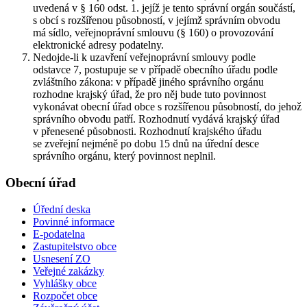
uvedená v § 160 odst. 1. jejíž je tento správní orgán součástí,
s obcí s rozšířenou působností, v jejímž správním obvodu
má sídlo, veřejnoprávní smlouvu (§ 160) o provozování
elektronické adresy podatelny.
Nedojde-li k uzavření veřejnoprávní smlouvy podle
odstavce 7, postupuje se v případě obecního úřadu podle
zvláštního zákona: v případě jiného správního orgánu
rozhodne krajský úřad, že pro něj bude tuto povinnost
vykonávat obecní úřad obce s rozšířenou působností, do jehož
správního obvodu patří. Rozhodnutí vydává krajský úřad
v přenesené působnosti. Rozhodnutí krajského úřadu
se zveřejní nejméně po dobu 15 dnů na úřední desce
správního orgánu, který povinnost neplnil.
Obecní úřad
Úřední deska
Povinné informace
E-podatelna
Zastupitelstvo obce
Usnesení ZO
Veřejné zakázky
Vyhlášky obce
Rozpočet obce