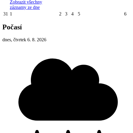
Zobrazit všechny
záznamy ze dne
31
1
2
3
4
5
6
Počasí
dnes, čtvrtek 6. 8. 2026