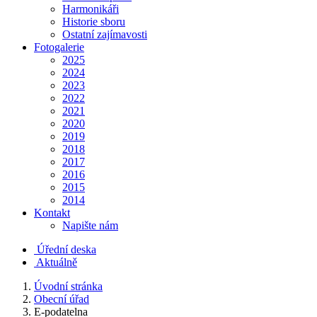
Harmonikáři
Historie sboru
Ostatní zajímavosti
Fotogalerie
2025
2024
2023
2022
2021
2020
2019
2018
2017
2016
2015
2014
Kontakt
Napište nám
Úřední deska
Aktuálně
Úvodní stránka
Obecní úřad
E-podatelna