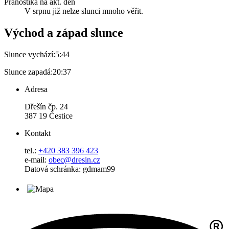
Pranostika na akt. den
V srpnu již nelze slunci mnoho věřit.
Východ a západ slunce
Slunce vychází:
5:44
Slunce zapadá:
20:37
Adresa
Dřešín čp. 24
387 19 Čestice
Kontakt
tel.:
+420 383 396 423
e-mail:
obec@dresin.cz
Datová schránka: gdmam99