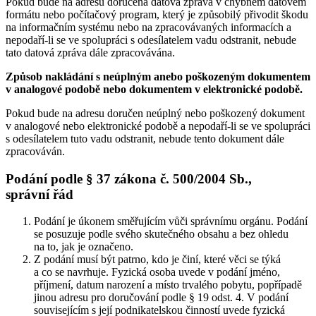
Pokud bude na adresu doručena datová zpráva v chybném datovém
formátu nebo počítačový program, který je způsobilý přivodit škodu
na informačním systému nebo na zpracovávaných informacích a
nepodaří-li se ve spolupráci s odesílatelem vadu odstranit, nebude
tato datová zpráva dále zpracovávána.
Způsob nakládání s neúplným anebo poškozeným dokumentem
v analogové podobě nebo dokumentem v elektronické podobě.
Pokud bude na adresu doručen neúplný nebo poškozený dokument
v analogové nebo elektronické podobě a nepodaří-li se ve spolupráci
s odesílatelem tuto vadu odstranit, nebude tento dokument dále
zpracováván.
Podání podle § 37 zákona č. 500/2004 Sb.,
správní řád
Podání je úkonem směřujícím vůči správnímu orgánu. Podání
se posuzuje podle svého skutečného obsahu a bez ohledu
na to, jak je označeno.
Z podání musí být patrno, kdo je činí, které věci se týká
a co se navrhuje. Fyzická osoba uvede v podání jméno,
příjmení, datum narození a místo trvalého pobytu, popřípadě
jinou adresu pro doručování podle § 19 odst. 4. V podání
souvisejícím s její podnikatelskou činností uvede fyzická