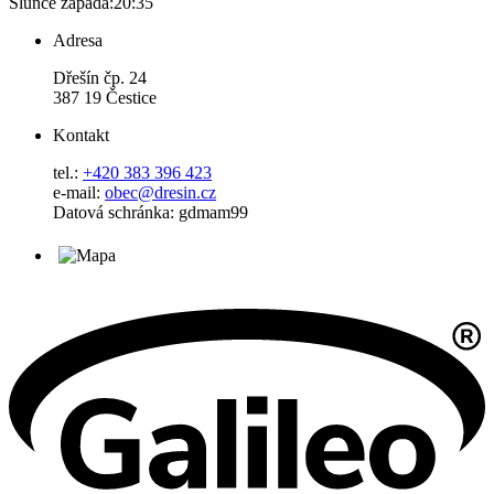
Slunce zapadá:
20:35
Adresa
Dřešín čp. 24
387 19 Čestice
Kontakt
tel.:
+420 383 396 423
e-mail:
obec@dresin.cz
Datová schránka: gdmam99