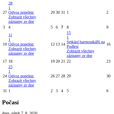
28
1
27
Odvoz popelnic
29
30
31
1
2
Zobrazit všechny
záznamy ze dne
3
4
5
6
7
8
9
15
11
1
1
Setkání harmonikářů na
10
Odvoz popelnic
12
13
14
16
Podlesí
Zobrazit všechny
Zobrazit všechny
záznamy ze dne
záznamy ze dne
17
18
19
20
21
22
23
25
1
24
Odvoz popelnic
26
27
28
29
30
Zobrazit všechny
záznamy ze dne
31
1
2
3
4
5
6
Počasí
dnes, pátek 7. 8. 2026