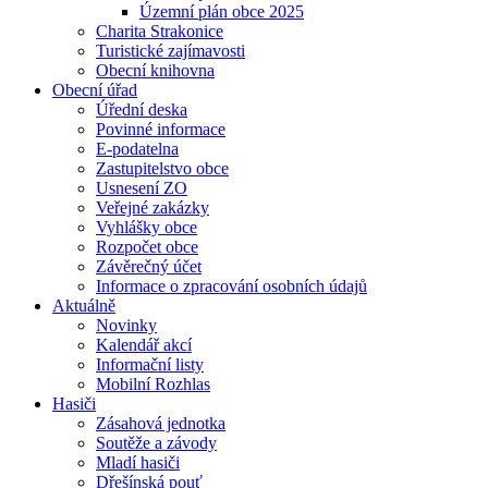
Územní plán obce 2025
Charita Strakonice
Turistické zajímavosti
Obecní knihovna
Obecní úřad
Úřední deska
Povinné informace
E-podatelna
Zastupitelstvo obce
Usnesení ZO
Veřejné zakázky
Vyhlášky obce
Rozpočet obce
Závěrečný účet
Informace o zpracování osobních údajů
Aktuálně
Novinky
Kalendář akcí
Informační listy
Mobilní Rozhlas
Hasiči
Zásahová jednotka
Soutěže a závody
Mladí hasiči
Dřešínská pouť