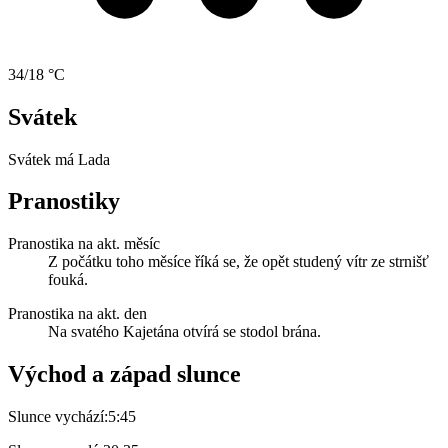
34/18 °C
Svátek
Svátek má
Lada
Pranostiky
Pranostika na akt. měsíc
Z počátku toho měsíce říká se, že opět studený vítr ze strnišť
fouká.
Pranostika na akt. den
Na svatého Kajetána otvírá se stodol brána.
Východ a západ slunce
Slunce vychází:
5:45