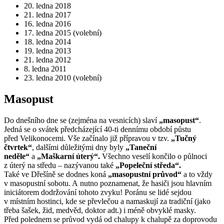
20. ledna 2018
21. ledna 2017
16. ledna 2016
17. ledna 2015 (volební)
18. ledna 2014
19. ledna 2013
21. ledna 2012
8. ledna 2011
23. ledna 2010 (volební)
Masopust
Do dnešního dne se (zejména na vesnicích) slaví
„masopust“
.
Jedná se o svátek předcházející 40-ti dennímu období půstu
před Velikonocemi. Vše začínalo již přípravou v tzv.
„Tučný
čtvrtek“
, dalšími důležitými dny byly
„Taneční
neděle“
a
„Maškarní úterý“.
Všechno veselí končilo o půlnoci
z úterý na středu – nazývanou také
„Popeleční středa“.
Také ve Dřešíně se dodnes koná
„masopustní průvod“
a to vždy
v masopustní sobotu. A nutno poznamenat, že hasiči jsou hlavním
iniciátorem dodržování tohoto zvyku! Poránu se lidé sejdou
v místním hostinci, kde se převlečou a namaskují za tradiční (jako
třeba šašek, žid, medvěd, doktor adt.) i méně obvyklé masky.
Před polednem se průvod vydá od chalupy k chalupě za doprovodu