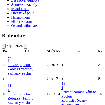
Zásahová jednotka
Soutěže a závody
Mladí hasiči
Dřešínská pouť
Harmonikáři
Historie sboru
Ostatní zajímavosti
Kalendář
Srpen
2026
Po
Út
St
Čt
Pá
So
Ne
28
1
27
Odvoz popelnic
29
30
31
1
2
Zobrazit všechny
záznamy ze dne
3
4
5
6
7
8
9
15
11
1
1
Setkání harmonikářů na
10
Odvoz popelnic
12
13
14
16
Podlesí
Zobrazit všechny
Zobrazit všechny
záznamy ze dne
záznamy ze dne