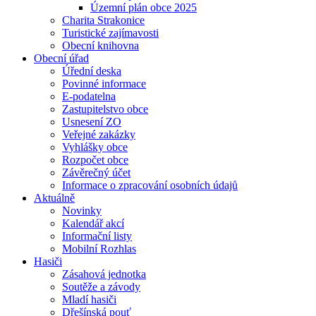
Územní plán obce 2025
Charita Strakonice
Turistické zajímavosti
Obecní knihovna
Obecní úřad
Úřední deska
Povinné informace
E-podatelna
Zastupitelstvo obce
Usnesení ZO
Veřejné zakázky
Vyhlášky obce
Rozpočet obce
Závěrečný účet
Informace o zpracování osobních údajů
Aktuálně
Novinky
Kalendář akcí
Informační listy
Mobilní Rozhlas
Hasiči
Zásahová jednotka
Soutěže a závody
Mladí hasiči
Dřešínská pouť