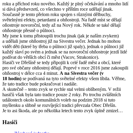
roku a příchod roku nového. Každý je plný očekávání a mnoho lidí
si dává předsevzetí, co všechno v příštím roce udělají jinak.
Současně je tento přelom roku spojen s různými dělbuchy,
světelnými efekty, petardami a ohňostroji. Na řadě míst se dělají
oňostroje novoroční, tedy až na Nový rok. Někde se také dělají
ohňostroje přesně o půlnoci.
My jsme k tomu přistoupili trochu jinak (jak je naším zvykem)
a udělali jsme ohňostroj již na Sivestra večer. Jednak ho mohou
vidět děti (které by třeba o půlnoci již spaly), jednak o půlnoci již
každý slaví po svém a jednak se na novoroční ohňostroje jezdí lidé
podívat do větších obcí či měst (Vacov, Strakonice).
Hasiči ve Dřešíně se tedy připojili k celé řadě měst a obcí, které
pro své občany ohňostroj dělají. Poprvé v roce 2016 jsme zakoupili
ohňostroj v délce cca 4 minut.
A na Sivestra večer (v
18 hodin)
se podívaná na tyto světelné efekty všem líbila. Věřme,
že tato tradice bude pokračovat i nadále.
A skutečně – tento zvyk se rychle stal velmi oblíbeným. V režii
hasičů však byla tato tradice pouze 2 roky. Po trochu zvláštních
událostech okolo komunálních voleb na podzim 2018 si tuto
myšlenku a slibně se rozvíjející tradici převzala Obec Dřešín.
Je to asi škoda, ale po několika letech tento zvyk úplně zmizel…
Hasiči