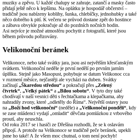
muziky a zpěvu. U každé chalupy se zahraje, zatančí a masky často
přidají ještě něco k lepšímu. Na oplátku je hospodář občerství –
tradičně jsou nabízeny koblihy, šunka, chlebíčky, jednohubky a také
něco dobrého k pití. K večeru se průvod dostane zpět do hostince
a zábava obvykle pokračuje až do pozdních nočních hodin.
Asi nejvíce je možné atmosféru pochytit z fotografií, které jsou
během průvodu pořizovány.
Velikonoční beránek
Velikonoce, nebo také svátky jara, jsou asi největším křesťanským
svátkem. Velikonoční neděle je první nedělí po prvním jarním
úplňku. Stejně jako Masopust, pohybuje se datum Velikonoc cca
v rozmení měsíce, nejčastěji ale vycházi na duben. Svátky
začínají
„Škaredou středou“
a pokračují přes
„Zelený
čtvrtek“
,
„Velký pátek“
a
„Bílou sobotu“
. V tyto dny také
chodívají v naší vesnici děti s řechtačkama a klepačkama, aby
nahradily zvony, které „odletěly do Říma“. Největší ostavy jsou
na
„Boží hod velikonoční“
(neděle) a
„Velikonoční pondělí“
, kdy
se zase mládenci vydají „omladit“ děvčata pomlázkou z vrbového
proutí, aby neuschla.
Od roku 2017 se i hasiči ze Dřešína rozhodli, že se k oslavám
připojí. A protože na Velikonoce se tradičně peče beránek, upekli
jsme ho také! A že všem moc chutnal, o tom není pochyb!