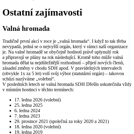
Ostatní zajímavosti
Valná hromada
Tradičně první akcí v roce je „valná hromada“. I když to tak třeba
nevypadá, jedná se o nejvyšší orgán, který v rámci naší organizace
je. Na valné hromadě se obyčejně hodnotí právě uplynulý rok
a připravují se plány na rok následující. Kromě toho může valná
hromada dělat ta nejdůležitější rozhodnutí – přijetí nových členů,
zásadní změny v chodu SDH apod. V pravidelných intervalech
(obvykle 1x za 5 let) volí svůj výbor (statutární orgán) – takovou
schůzi nazýváme „volební“.
V posledních letech se valná hromada SDH Dřešín uskutečnila vždy
v místním hostinci v těchto termínech:
17. ledna 2026 (volební)
25. ledna 2025
6. ledna 2024
7. ledna 2023
29. prosince 2021 (společná za roky 2020 a 2021)
18. ledna 2020 (volební)
19. ledna 2019