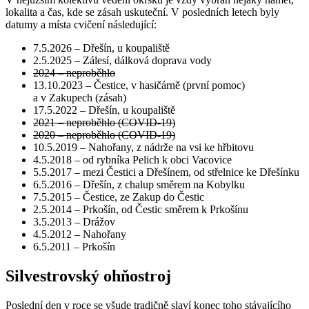
lokalita a čas, kde se zásah uskuteční. V posledních letech byly
datumy a místa cvičení následující:
7.5.2026 – Dřešín, u koupaliště
2.5.2025 – Zálesí, dálková doprava vody
2024 – neproběhlo
13.10.2023 – Čestice, v hasičárně (první pomoc)
a v Zakupech (zásah)
17.5.2022 – Dřešín, u koupaliště
2021 – neproběhlo (COVID-19)
2020 – neproběhlo (COVID-19)
10.5.2019 – Nahořany, z nádrže na vsi ke hřbitovu
4.5.2018 – od rybníka Pelich k obci Vacovice
5.5.2017 – mezi Čestici a Dřešínem, od střelnice ke Dřešínku
6.5.2016 – Dřešín, z chalup směrem na Kobylku
7.5.2015 – Čestice, ze Zakup do Čestic
2.5.2014 – Prkošín, od Čestic směrem k Prkošínu
3.5.2013 – Drážov
4.5.2012 – Nahořany
6.5.2011 – Prkošín
Silvestrovský ohňostroj
Poslední den v roce se všude tradičně slaví konec toho stávajícího