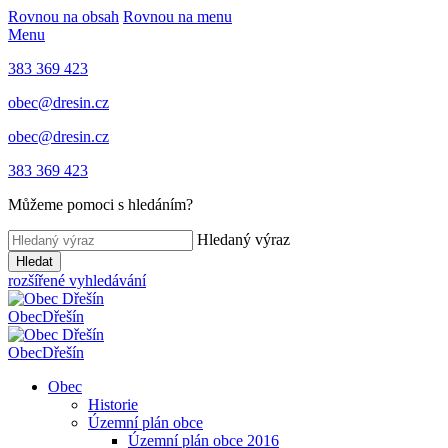
Rovnou na obsah
Rovnou na menu
Menu
383 369 423
obec@dresin.cz
obec@dresin.cz
383 369 423
Můžeme pomoci s hledáním?
Hledaný výraz
Hledat
rozšířené vyhledávání
Obec
Dřešín
Obec
Dřešín
Obec
Historie
Územní plán obce
Územní plán obce 2016