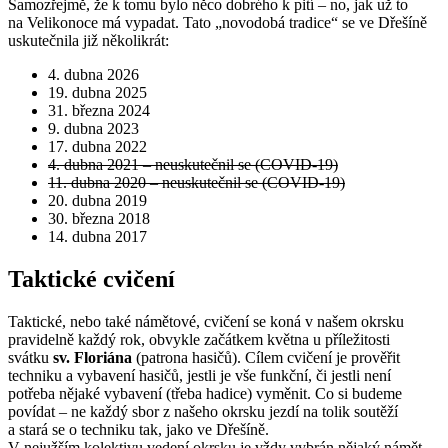
Samozřejmě, že k tomu bylo něco dobrého k pití – no, jak už to
na Velikonoce má vypadat. Tato „novodobá tradice“ se ve Dřešíně
uskutečnila již několikrát:
4. dubna 2026
19. dubna 2025
31. března 2024
9. dubna 2023
17. dubna 2022
4. dubna 2021 – neuskutečnil se (COVID-19)
11. dubna 2020 – neuskutečnil se (COVID-19)
20. dubna 2019
30. března 2018
14. dubna 2017
Taktické cvičení
Taktické, nebo také námětové, cvičení se koná v našem okrsku
pravidelně každý rok, obvykle začátkem května u příležitosti
svátku
sv. Floriána
(patrona hasičů). Cílem cvičení je prověřit
techniku a vybavení hasičů, jestli je vše funkční, či jestli není
potřeba nějaké vybavení (třeba hadice) vyměnit. Co si budeme
povídat – ne každý sbor z našeho okrsku jezdí na tolik soutěží
a stará se o techniku tak, jako ve Dřešíně.
V nejužším kolektivu vedení okrsku je vždy vybrán nějaký námět,