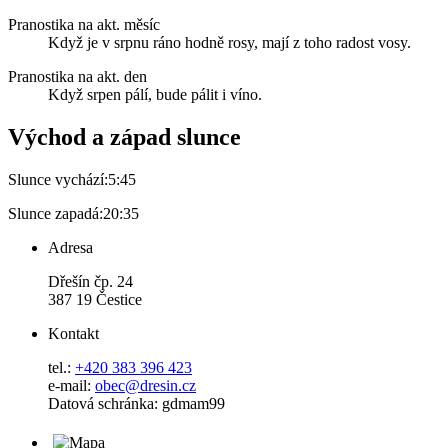
Pranostika na akt. měsíc
Když je v srpnu ráno hodně rosy, mají z toho radost vosy.
Pranostika na akt. den
Když srpen pálí, bude pálit i víno.
Východ a západ slunce
Slunce vychází:
5:45
Slunce zapadá:
20:35
Adresa
Dřešín čp. 24
387 19 Čestice
Kontakt
tel.:
+420 383 396 423
e-mail:
obec@dresin.cz
Datová schránka: gdmam99