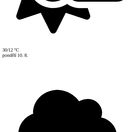
30/12 °C
pondělí
10. 8.