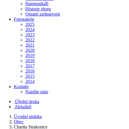
Harmonikáři
Historie sboru
Ostatní zajímavosti
Fotogalerie
2025
2024
2023
2022
2021
2020
2019
2018
2017
2016
2015
2014
Kontakt
Napište nám
Úřední deska
Aktuálně
Úvodní stránka
Obec
Charita Strakonice