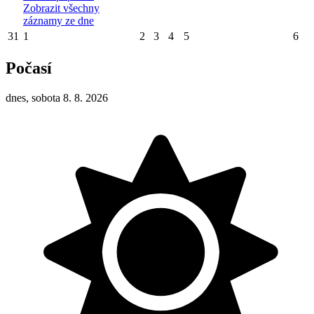
Zobrazit všechny
záznamy ze dne
31
1
2
3
4
5
6
Počasí
dnes, sobota 8. 8. 2026