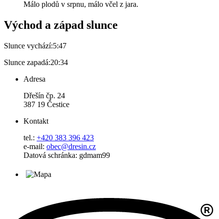
Málo plodů v srpnu, málo včel z jara.
Východ a západ slunce
Slunce vychází:
5:47
Slunce zapadá:
20:34
Adresa
Dřešín čp. 24
387 19 Čestice
Kontakt
tel.:
+420 383 396 423
e-mail:
obec@dresin.cz
Datová schránka: gdmam99