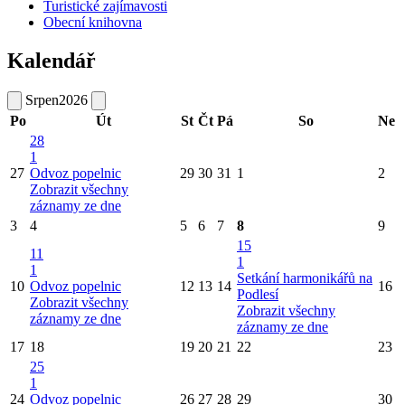
Turistické zajímavosti
Obecní knihovna
Kalendář
Srpen
2026
Po
Út
St
Čt
Pá
So
Ne
28
1
27
Odvoz popelnic
29
30
31
1
2
Zobrazit všechny
záznamy ze dne
3
4
5
6
7
8
9
15
11
1
1
Setkání harmonikářů na
10
Odvoz popelnic
12
13
14
16
Podlesí
Zobrazit všechny
Zobrazit všechny
záznamy ze dne
záznamy ze dne
17
18
19
20
21
22
23
25
1
24
Odvoz popelnic
26
27
28
29
30