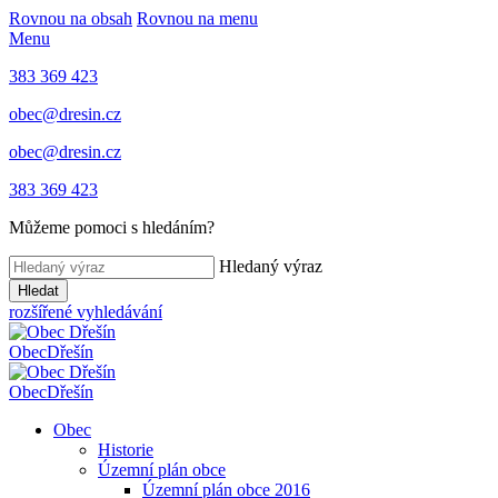
Rovnou na obsah
Rovnou na menu
Menu
383 369 423
obec@dresin.cz
obec@dresin.cz
383 369 423
Můžeme pomoci s hledáním?
Hledaný výraz
Hledat
rozšířené vyhledávání
Obec
Dřešín
Obec
Dřešín
Obec
Historie
Územní plán obce
Územní plán obce 2016