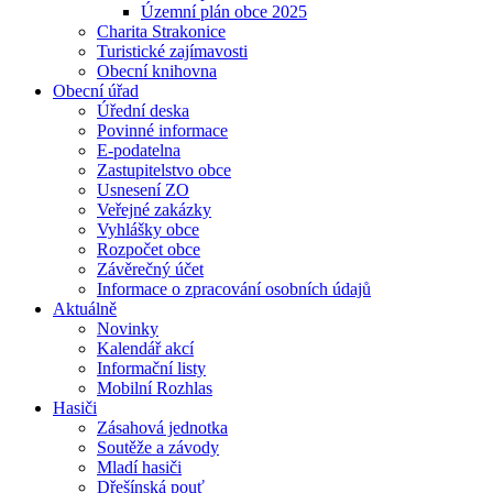
Územní plán obce 2025
Charita Strakonice
Turistické zajímavosti
Obecní knihovna
Obecní úřad
Úřední deska
Povinné informace
E-podatelna
Zastupitelstvo obce
Usnesení ZO
Veřejné zakázky
Vyhlášky obce
Rozpočet obce
Závěrečný účet
Informace o zpracování osobních údajů
Aktuálně
Novinky
Kalendář akcí
Informační listy
Mobilní Rozhlas
Hasiči
Zásahová jednotka
Soutěže a závody
Mladí hasiči
Dřešínská pouť