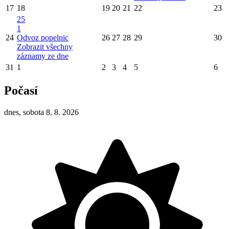
17
18
19
20
21
22
23
25
1
24
Odvoz popelnic
26
27
28
29
30
Zobrazit všechny
záznamy ze dne
31
1
2
3
4
5
6
Počasí
dnes, sobota 8. 8. 2026