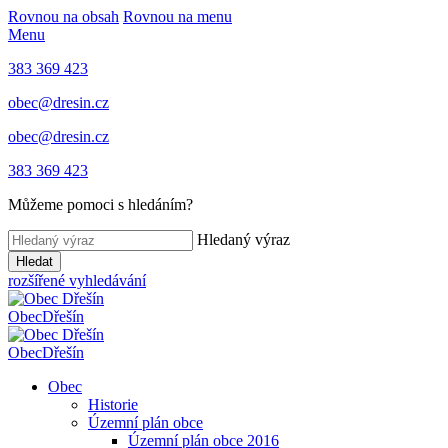
Rovnou na obsah
Rovnou na menu
Menu
383 369 423
obec@dresin.cz
obec@dresin.cz
383 369 423
Můžeme pomoci s hledáním?
Hledaný výraz
Hledat
rozšířené vyhledávání
Obec
Dřešín
Obec
Dřešín
Obec
Historie
Územní plán obce
Územní plán obce 2016