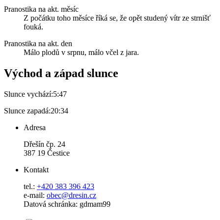
Pranostika na akt. měsíc
Z počátku toho měsíce říká se, že opět studený vítr ze strnišť
fouká.
Pranostika na akt. den
Málo plodů v srpnu, málo včel z jara.
Východ a západ slunce
Slunce vychází:
5:47
Slunce zapadá:
20:34
Adresa
Dřešín čp. 24
387 19 Čestice
Kontakt
tel.:
+420 383 396 423
e-mail:
obec@dresin.cz
Datová schránka: gdmam99