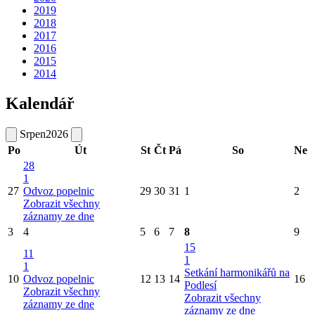
2019
2018
2017
2016
2015
2014
Kalendář
Srpen
2026
Po
Út
St
Čt
Pá
So
Ne
28
1
27
Odvoz popelnic
29
30
31
1
2
Zobrazit všechny
záznamy ze dne
3
4
5
6
7
8
9
15
11
1
1
Setkání harmonikářů na
10
Odvoz popelnic
12
13
14
16
Podlesí
Zobrazit všechny
Zobrazit všechny
záznamy ze dne
záznamy ze dne