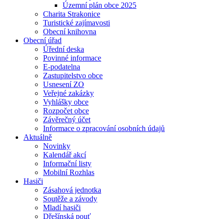
Územní plán obce 2025
Charita Strakonice
Turistické zajímavosti
Obecní knihovna
Obecní úřad
Úřední deska
Povinné informace
E-podatelna
Zastupitelstvo obce
Usnesení ZO
Veřejné zakázky
Vyhlášky obce
Rozpočet obce
Závěrečný účet
Informace o zpracování osobních údajů
Aktuálně
Novinky
Kalendář akcí
Informační listy
Mobilní Rozhlas
Hasiči
Zásahová jednotka
Soutěže a závody
Mladí hasiči
Dřešínská pouť