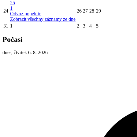
25
1
24
26
27
28
29
Odvoz popelnic
Zobrazit všechny záznamy ze dne
31
1
2
3
4
5
Počasí
dnes, čtvrtek 6. 8. 2026