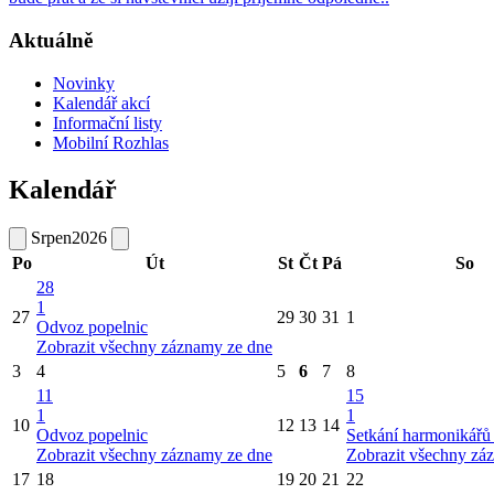
Aktuálně
Novinky
Kalendář akcí
Informační listy
Mobilní Rozhlas
Kalendář
Srpen
2026
Po
Út
St
Čt
Pá
So
28
1
27
29
30
31
1
Odvoz popelnic
Zobrazit všechny záznamy ze dne
3
4
5
6
7
8
11
15
1
1
10
12
13
14
Odvoz popelnic
Setkání harmonikářů 
Zobrazit všechny záznamy ze dne
Zobrazit všechny zá
17
18
19
20
21
22