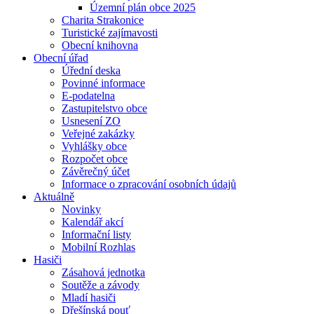
Územní plán obce 2025
Charita Strakonice
Turistické zajímavosti
Obecní knihovna
Obecní úřad
Úřední deska
Povinné informace
E-podatelna
Zastupitelstvo obce
Usnesení ZO
Veřejné zakázky
Vyhlášky obce
Rozpočet obce
Závěrečný účet
Informace o zpracování osobních údajů
Aktuálně
Novinky
Kalendář akcí
Informační listy
Mobilní Rozhlas
Hasiči
Zásahová jednotka
Soutěže a závody
Mladí hasiči
Dřešínská pouť