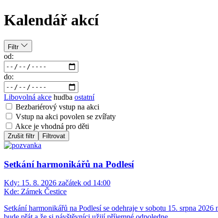
Kalendář akcí
Filtr
od:
do:
Libovolná akce
hudba
ostatní
Bezbariérový vstup na akci
Vstup na akci povolen se zvířaty
Akce je vhodná pro děti
Zrušit filtr
Filtrovat
Setkání harmonikářů na Podlesí
Kdy:
15. 8. 2026 začátek od 14:00
Kde:
Zámek Čestice
Setkání harmonikářů na Podlesí se odehraje v sobotu 15. srpna 2026
bude přát a že si návštěvníci užijí příjemné odpoledne..