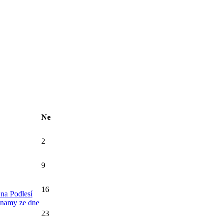
Ne
2
9
16
na Podlesí
znamy ze dne
23