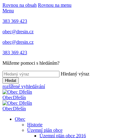
Rovnou na obsah
Rovnou na menu
Menu
383 369 423
obec@dresin.cz
obec@dresin.cz
383 369 423
Můžeme pomoci s hledáním?
Hledaný výraz
Hledat
rozšířené vyhledávání
Obec
Dřešín
Obec
Dřešín
Obec
Historie
Územní plán obce
Územní plán obce 2016