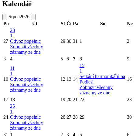
Kalendář
Srpen
2026
Po
Út
St
Čt
Pá
So
Ne
28
1
27
Odvoz popelnic
29
30
31
1
2
Zobrazit všechny
záznamy ze dne
3
4
5
6
7
8
9
15
11
1
1
Setkání harmonikářů na
10
Odvoz popelnic
12
13
14
16
Podlesí
Zobrazit všechny
Zobrazit všechny
záznamy ze dne
záznamy ze dne
17
18
19
20
21
22
23
25
1
24
Odvoz popelnic
26
27
28
29
30
Zobrazit všechny
záznamy ze dne
31
1
2
3
4
5
6