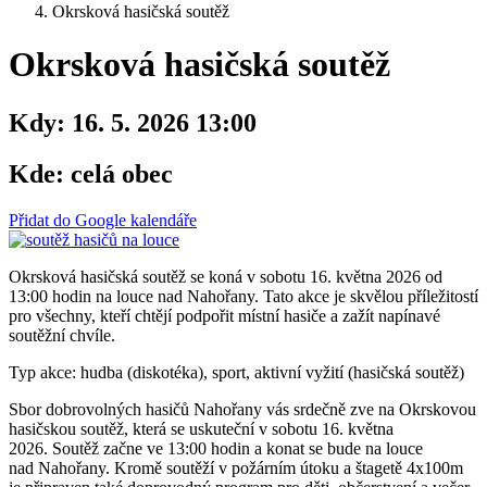
Okrsková hasičská soutěž
Okrsková hasičská soutěž
Kdy:
16. 5. 2026 13:00
Kde:
celá obec
Přidat do Google kalendáře
Okrsková hasičská soutěž se koná v sobotu 16. května 2026 od
13:00 hodin na louce nad Nahořany. Tato akce je skvělou příležitostí
pro všechny, kteří chtějí podpořit místní hasiče a zažít napínavé
soutěžní chvíle.
Typ akce: hudba (diskotéka), sport, aktivní vyžití (hasičská soutěž)
Sbor dobrovolných hasičů Nahořany vás srdečně zve na Okrskovou
hasičskou soutěž, která se uskuteční v sobotu 16. května
2026. Soutěž začne ve 13:00 hodin a konat se bude na louce
nad Nahořany. Kromě soutěží v požárním útoku a štagetě 4x100m