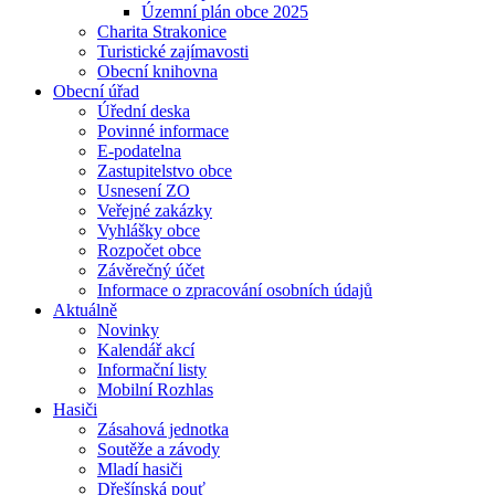
Územní plán obce 2025
Charita Strakonice
Turistické zajímavosti
Obecní knihovna
Obecní úřad
Úřední deska
Povinné informace
E-podatelna
Zastupitelstvo obce
Usnesení ZO
Veřejné zakázky
Vyhlášky obce
Rozpočet obce
Závěrečný účet
Informace o zpracování osobních údajů
Aktuálně
Novinky
Kalendář akcí
Informační listy
Mobilní Rozhlas
Hasiči
Zásahová jednotka
Soutěže a závody
Mladí hasiči
Dřešínská pouť