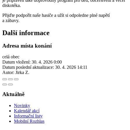
je připraven také doprovodný program pro děti, občerstvení a večer
diskotéka.
Přijďte podpořit naše hasiče a užít si odpoledne plné napětí
a zábavy.
Další informace
Adresa místa konání
celá obec
Datum vložení:
30. 4. 2026 0:00
Datum poslední aktualizace:
30. 4. 2026 14:11
Autor:
Jirka Z.
Aktuálně
Novinky
Kalendář akcí
Informační listy
Mobilní Rozhlas