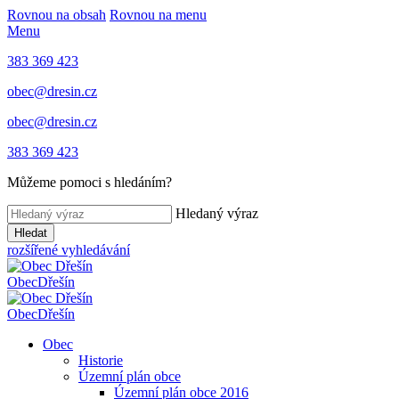
Rovnou na obsah
Rovnou na menu
Menu
383 369 423
obec@dresin.cz
obec@dresin.cz
383 369 423
Můžeme pomoci s hledáním?
Hledaný výraz
Hledat
rozšířené vyhledávání
Obec
Dřešín
Obec
Dřešín
Obec
Historie
Územní plán obce
Územní plán obce 2016