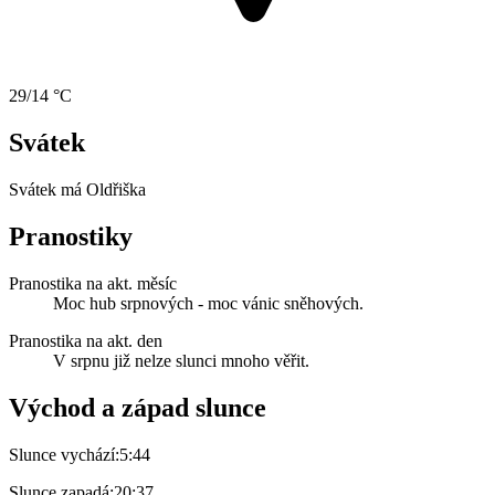
29/14 °C
Svátek
Svátek má
Oldřiška
Pranostiky
Pranostika na akt. měsíc
Moc hub srpnových - moc vánic sněhových.
Pranostika na akt. den
V srpnu již nelze slunci mnoho věřit.
Východ a západ slunce
Slunce vychází:
5:44
Slunce zapadá:
20:37