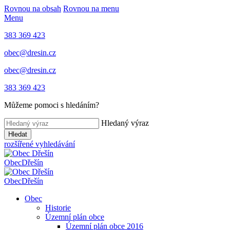
Rovnou na obsah
Rovnou na menu
Menu
383 369 423
obec@dresin.cz
obec@dresin.cz
383 369 423
Můžeme pomoci s hledáním?
Hledaný výraz
Hledat
rozšířené vyhledávání
Obec
Dřešín
Obec
Dřešín
Obec
Historie
Územní plán obce
Územní plán obce 2016