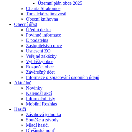
Územní plán obce 2025
Charita Strakonice
Turistické zajímavosti
Obecní knihovna
Obecní úřad
Úřední deska
Povinné informace
E-podatelna
Zastupitelstvo obce
Usnesení ZO
Veřejné zakázky
Vyhlášky obce
Rozpočet obce
Závěrečný účet
Informace o zpracování osobních údajů
Aktuálně
Novinky
Kalendář akcí
Informační listy
Mobilní Rozhlas
Hasiči
Zásahová jednotka
Soutěže a závody
Mladí hasiči
Dřešínská pouť