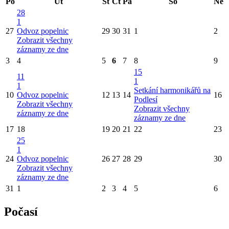
Po
Út
St
Čt
Pá
So
Ne
28
1
27
Odvoz popelnic
29
30
31
1
2
Zobrazit všechny
záznamy ze dne
3
4
5
6
7
8
9
15
11
1
1
Setkání harmonikářů na
10
Odvoz popelnic
12
13
14
16
Podlesí
Zobrazit všechny
Zobrazit všechny
záznamy ze dne
záznamy ze dne
17
18
19
20
21
22
23
25
1
24
Odvoz popelnic
26
27
28
29
30
Zobrazit všechny
záznamy ze dne
31
1
2
3
4
5
6
Počasí