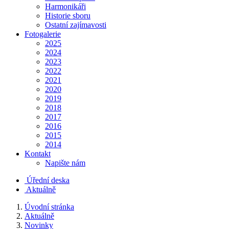
Harmonikáři
Historie sboru
Ostatní zajímavosti
Fotogalerie
2025
2024
2023
2022
2021
2020
2019
2018
2017
2016
2015
2014
Kontakt
Napište nám
Úřední deska
Aktuálně
Úvodní stránka
Aktuálně
Novinky