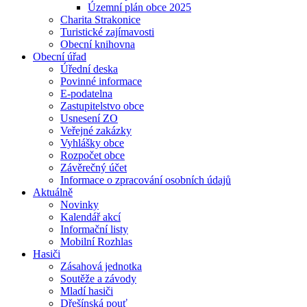
Územní plán obce 2025
Charita Strakonice
Turistické zajímavosti
Obecní knihovna
Obecní úřad
Úřední deska
Povinné informace
E-podatelna
Zastupitelstvo obce
Usnesení ZO
Veřejné zakázky
Vyhlášky obce
Rozpočet obce
Závěrečný účet
Informace o zpracování osobních údajů
Aktuálně
Novinky
Kalendář akcí
Informační listy
Mobilní Rozhlas
Hasiči
Zásahová jednotka
Soutěže a závody
Mladí hasiči
Dřešínská pouť