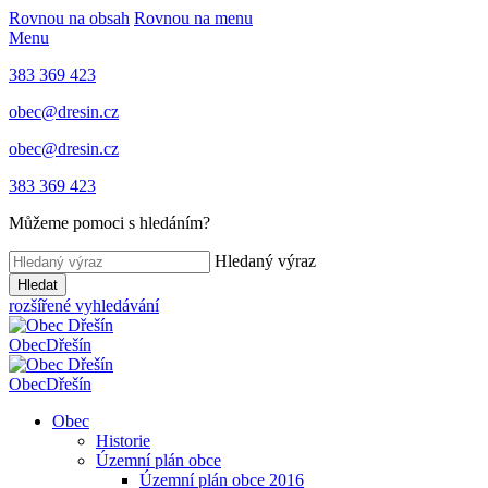
Rovnou na obsah
Rovnou na menu
Menu
383 369 423
obec@dresin.cz
obec@dresin.cz
383 369 423
Můžeme pomoci s hledáním?
Hledaný výraz
Hledat
rozšířené vyhledávání
Obec
Dřešín
Obec
Dřešín
Obec
Historie
Územní plán obce
Územní plán obce 2016