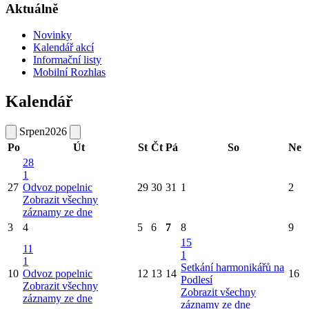
Aktuálně
Novinky
Kalendář akcí
Informační listy
Mobilní Rozhlas
Kalendář
Srpen
2026
Po
Út
St
Čt
Pá
So
Ne
28
1
27
Odvoz popelnic
29
30
31
1
2
Zobrazit všechny
záznamy ze dne
3
4
5
6
7
8
9
15
11
1
1
Setkání harmonikářů na
10
Odvoz popelnic
12
13
14
16
Podlesí
Zobrazit všechny
Zobrazit všechny
záznamy ze dne
záznamy ze dne