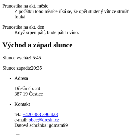
Pranostika na akt. měsíc
Z počátku toho měsíce říká se, že opět studený vítr ze strnišť
fouká.
Pranostika na akt. den
Když srpen pálí, bude pálit i víno.
Východ a západ slunce
Slunce vychází:
5:45
Slunce zapadá:
20:35
Adresa
Dřešín čp. 24
387 19 Čestice
Kontakt
tel.:
+420 383 396 423
e-mail:
obec@dresin.cz
Datová schránka: gdmam99