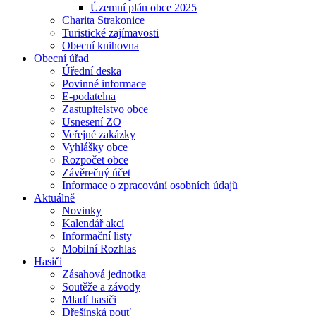
Územní plán obce 2025
Charita Strakonice
Turistické zajímavosti
Obecní knihovna
Obecní úřad
Úřední deska
Povinné informace
E-podatelna
Zastupitelstvo obce
Usnesení ZO
Veřejné zakázky
Vyhlášky obce
Rozpočet obce
Závěrečný účet
Informace o zpracování osobních údajů
Aktuálně
Novinky
Kalendář akcí
Informační listy
Mobilní Rozhlas
Hasiči
Zásahová jednotka
Soutěže a závody
Mladí hasiči
Dřešínská pouť