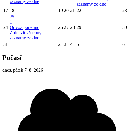
záznamy ze dne
záznamy ze dne
17
18
19
20
21
22
23
25
1
24
Odvoz popelnic
26
27
28
29
30
Zobrazit všechny
záznamy ze dne
31
1
2
3
4
5
6
Počasí
dnes, pátek 7. 8. 2026