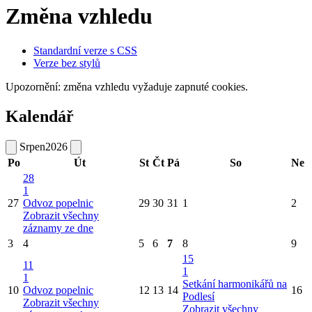
Změna vzhledu
Standardní verze s CSS
Verze bez stylů
Upozornění: změna vzhledu vyžaduje zapnuté cookies.
Kalendář
Srpen
2026
Po
Út
St
Čt
Pá
So
Ne
28
1
27
Odvoz popelnic
29
30
31
1
2
Zobrazit všechny
záznamy ze dne
3
4
5
6
7
8
9
15
11
1
1
Setkání harmonikářů na
10
Odvoz popelnic
12
13
14
16
Podlesí
Zobrazit všechny
Zobrazit všechny