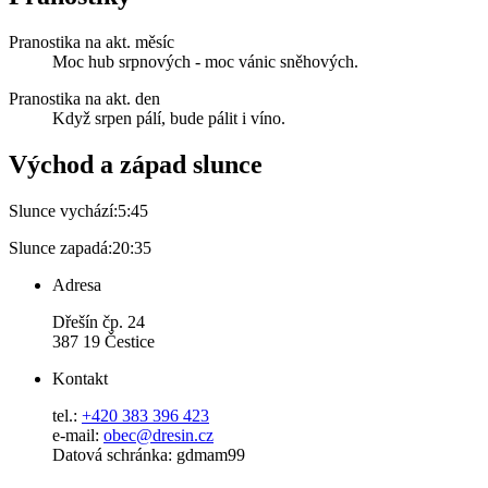
Pranostika na akt. měsíc
Moc hub srpnových - moc vánic sněhových.
Pranostika na akt. den
Když srpen pálí, bude pálit i víno.
Východ a západ slunce
Slunce vychází:
5:45
Slunce zapadá:
20:35
Adresa
Dřešín čp. 24
387 19 Čestice
Kontakt
tel.:
+420 383 396 423
e-mail:
obec@dresin.cz
Datová schránka: gdmam99