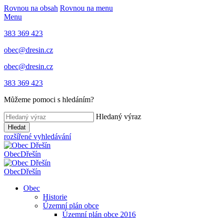
Rovnou na obsah
Rovnou na menu
Menu
383 369 423
obec@dresin.cz
obec@dresin.cz
383 369 423
Můžeme pomoci s hledáním?
Hledaný výraz
Hledat
rozšířené vyhledávání
Obec
Dřešín
Obec
Dřešín
Obec
Historie
Územní plán obce
Územní plán obce 2016