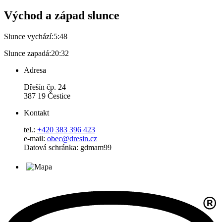
Východ a západ slunce
Slunce vychází:
5:48
Slunce zapadá:
20:32
Adresa
Dřešín čp. 24
387 19 Čestice
Kontakt
tel.:
+420 383 396 423
e-mail:
obec@dresin.cz
Datová schránka: gdmam99