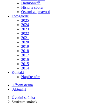
Harmonikáři
Historie sboru
Ostatní zajímavosti
Fotogalerie
2025
2024
2023
2022
2021
2020
2019
2018
2017
2016
2015
2014
Kontakt
Napište nám
Úřední deska
Aktuálně
Úvodní stránka
Struktura stránek