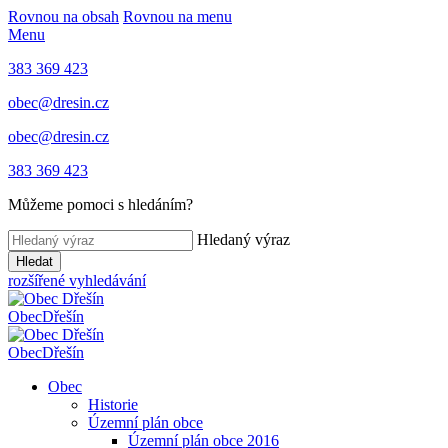
Rovnou na obsah
Rovnou na menu
Menu
383 369 423
obec@dresin.cz
obec@dresin.cz
383 369 423
Můžeme pomoci s hledáním?
Hledaný výraz
Hledat
rozšířené vyhledávání
Obec
Dřešín
Obec
Dřešín
Obec
Historie
Územní plán obce
Územní plán obce 2016