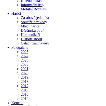
Kalendář akcí
Informační listy
Mobilní Rozhlas
Hasiči
Zásahová jednotka
Soutěže a závody
Mladí hasiči
Dřešínská pouť
Harmonikáři
Historie sboru
Ostatní zajímavosti
Fotogalerie
2025
2024
2023
2022
2021
2020
2019
2018
2017
2016
2015
2014
Kontakt