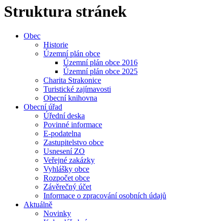
Struktura stránek
Obec
Historie
Územní plán obce
Územní plán obce 2016
Územní plán obce 2025
Charita Strakonice
Turistické zajímavosti
Obecní knihovna
Obecní úřad
Úřední deska
Povinné informace
E-podatelna
Zastupitelstvo obce
Usnesení ZO
Veřejné zakázky
Vyhlášky obce
Rozpočet obce
Závěrečný účet
Informace o zpracování osobních údajů
Aktuálně
Novinky