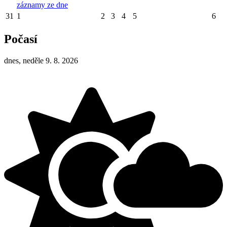
záznamy ze dne
31
1
2
3
4
5
6
Počasí
dnes, neděle 9. 8. 2026