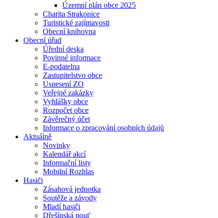
Územní plán obce 2025
Charita Strakonice
Turistické zajímavosti
Obecní knihovna
Obecní úřad
Úřední deska
Povinné informace
E-podatelna
Zastupitelstvo obce
Usnesení ZO
Veřejné zakázky
Vyhlášky obce
Rozpočet obce
Závěrečný účet
Informace o zpracování osobních údajů
Aktuálně
Novinky
Kalendář akcí
Informační listy
Mobilní Rozhlas
Hasiči
Zásahová jednotka
Soutěže a závody
Mladí hasiči
Dřešínská pouť