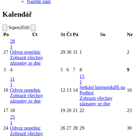
Napište nám
Kalendář
Srpen
2026
Po
Út
St
Čt
Pá
So
Ne
28
1
27
Odvoz popelnic
29
30
31
1
2
Zobrazit všechny
záznamy ze dne
3
4
5
6
7
8
9
15
11
1
1
Setkání harmonikářů na
10
Odvoz popelnic
12
13
14
16
Podlesí
Zobrazit všechny
Zobrazit všechny
záznamy ze dne
záznamy ze dne
17
18
19
20
21
22
23
25
1
24
Odvoz popelnic
26
27
28
29
30
Zobrazit všechny