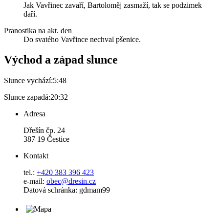
Jak Vavřinec zavaří, Bartoloměj zasmaží, tak se podzimek
daří.
Pranostika na akt. den
Do svatého Vavřince nechval pšenice.
Východ a západ slunce
Slunce vychází:
5:48
Slunce zapadá:
20:32
Adresa
Dřešín čp. 24
387 19 Čestice
Kontakt
tel.:
+420 383 396 423
e-mail:
obec@dresin.cz
Datová schránka: gdmam99