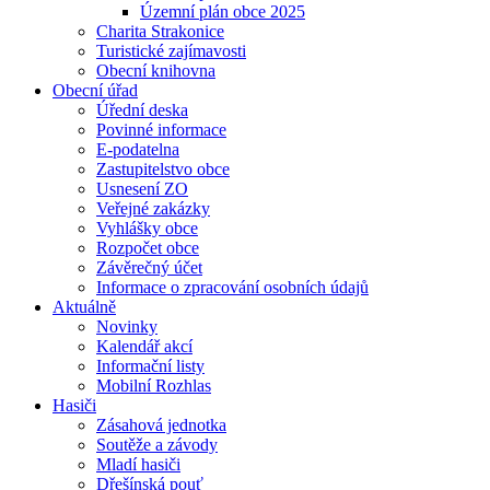
Územní plán obce 2025
Charita Strakonice
Turistické zajímavosti
Obecní knihovna
Obecní úřad
Úřední deska
Povinné informace
E-podatelna
Zastupitelstvo obce
Usnesení ZO
Veřejné zakázky
Vyhlášky obce
Rozpočet obce
Závěrečný účet
Informace o zpracování osobních údajů
Aktuálně
Novinky
Kalendář akcí
Informační listy
Mobilní Rozhlas
Hasiči
Zásahová jednotka
Soutěže a závody
Mladí hasiči
Dřešínská pouť