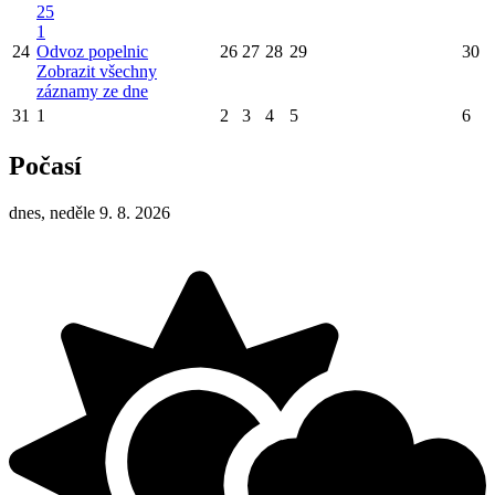
25
1
24
Odvoz popelnic
26
27
28
29
30
Zobrazit všechny
záznamy ze dne
31
1
2
3
4
5
6
Počasí
dnes, neděle 9. 8. 2026