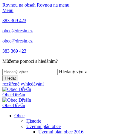
Rovnou na obsah
Rovnou na menu
Menu
383 369 423
obec@dresin.cz
obec@dresin.cz
383 369 423
Můžeme pomoci s hledáním?
Hledaný výraz
Hledat
rozšířené vyhledávání
Obec
Dřešín
Obec
Dřešín
Obec
Historie
Územní plán obce
Územní plán obce 2016