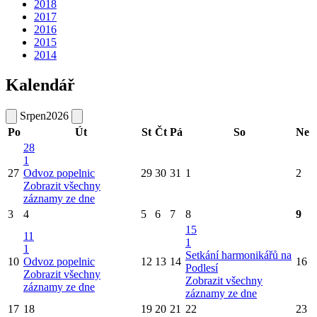
2018
2017
2016
2015
2014
Kalendář
Srpen
2026
Po
Út
St
Čt
Pá
So
Ne
28
1
27
Odvoz popelnic
29
30
31
1
2
Zobrazit všechny
záznamy ze dne
3
4
5
6
7
8
9
15
11
1
1
Setkání harmonikářů na
10
Odvoz popelnic
12
13
14
16
Podlesí
Zobrazit všechny
Zobrazit všechny
záznamy ze dne
záznamy ze dne
17
18
19
20
21
22
23