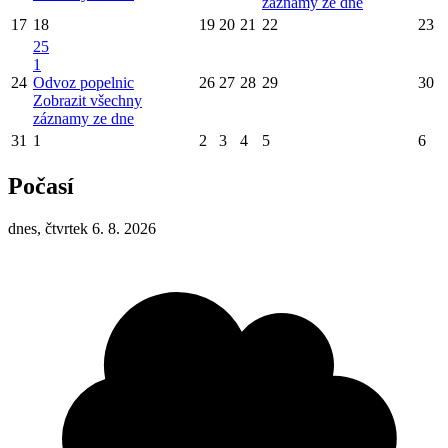
záznamy ze dne
17
18
19
20
21
22
23
25
1
24
Odvoz popelnic
26
27
28
29
30
Zobrazit všechny
záznamy ze dne
31
1
2
3
4
5
6
Počasí
dnes, čtvrtek 6. 8. 2026