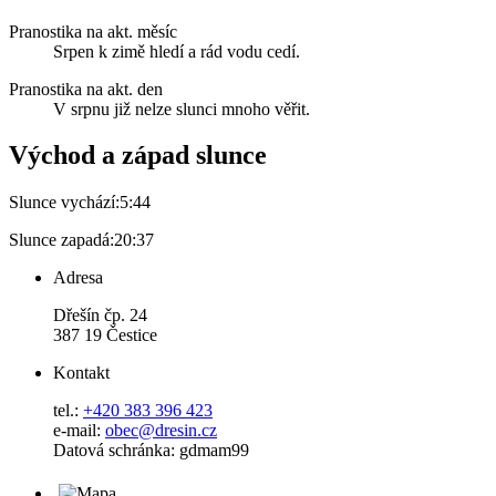
Pranostika na akt. měsíc
Srpen k zimě hledí a rád vodu cedí.
Pranostika na akt. den
V srpnu již nelze slunci mnoho věřit.
Východ a západ slunce
Slunce vychází:
5:44
Slunce zapadá:
20:37
Adresa
Dřešín čp. 24
387 19 Čestice
Kontakt
tel.:
+420 383 396 423
e-mail:
obec@dresin.cz
Datová schránka: gdmam99