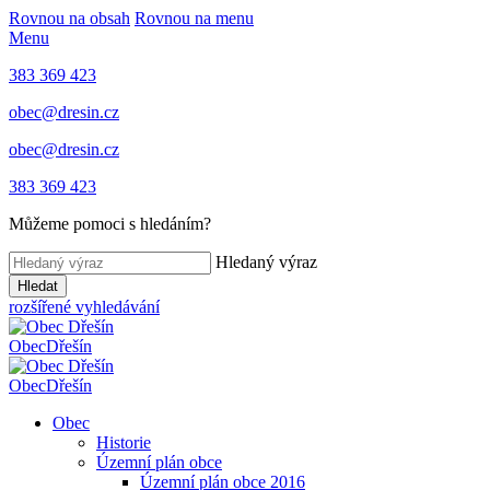
Rovnou na obsah
Rovnou na menu
Menu
383 369 423
obec@dresin.cz
obec@dresin.cz
383 369 423
Můžeme pomoci s hledáním?
Hledaný výraz
Hledat
rozšířené vyhledávání
Obec
Dřešín
Obec
Dřešín
Obec
Historie
Územní plán obce
Územní plán obce 2016