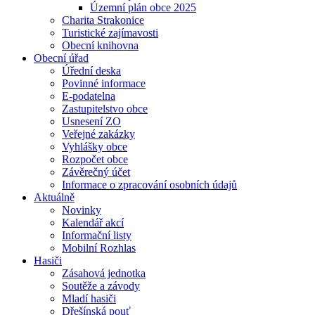
Územní plán obce 2025
Charita Strakonice
Turistické zajímavosti
Obecní knihovna
Obecní úřad
Úřední deska
Povinné informace
E-podatelna
Zastupitelstvo obce
Usnesení ZO
Veřejné zakázky
Vyhlášky obce
Rozpočet obce
Závěrečný účet
Informace o zpracování osobních údajů
Aktuálně
Novinky
Kalendář akcí
Informační listy
Mobilní Rozhlas
Hasiči
Zásahová jednotka
Soutěže a závody
Mladí hasiči
Dřešínská pouť