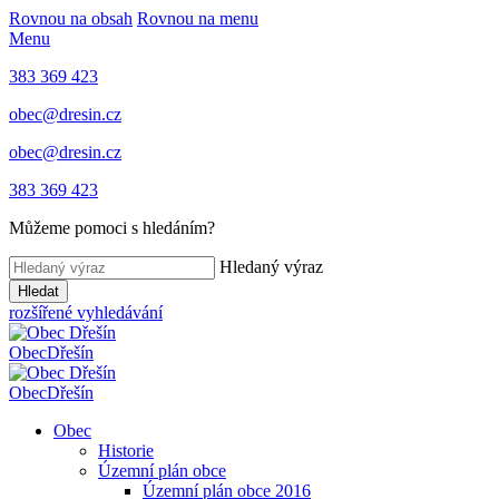
Rovnou na obsah
Rovnou na menu
Menu
383 369 423
obec@dresin.cz
obec@dresin.cz
383 369 423
Můžeme pomoci s hledáním?
Hledaný výraz
Hledat
rozšířené vyhledávání
Obec
Dřešín
Obec
Dřešín
Obec
Historie
Územní plán obce
Územní plán obce 2016