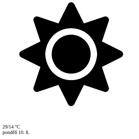
29/14 °C
pondělí
10. 8.