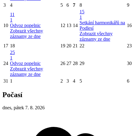
3
4
5
6
7
8
9
15
11
1
1
Setkání harmonikářů na
10
Odvoz popelnic
12
13
14
16
Podlesí
Zobrazit všechny
Zobrazit všechny
záznamy ze dne
záznamy ze dne
17
18
19
20
21
22
23
25
1
24
Odvoz popelnic
26
27
28
29
30
Zobrazit všechny
záznamy ze dne
31
1
2
3
4
5
6
Počasí
dnes, pátek 7. 8. 2026