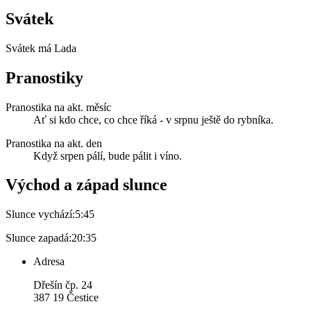
Svátek
Svátek má
Lada
Pranostiky
Pranostika na akt. měsíc
Ať si kdo chce, co chce říká - v srpnu ještě do rybníka.
Pranostika na akt. den
Když srpen pálí, bude pálit i víno.
Východ a západ slunce
Slunce vychází:
5:45
Slunce zapadá:
20:35
Adresa
Dřešín čp. 24
387 19 Čestice