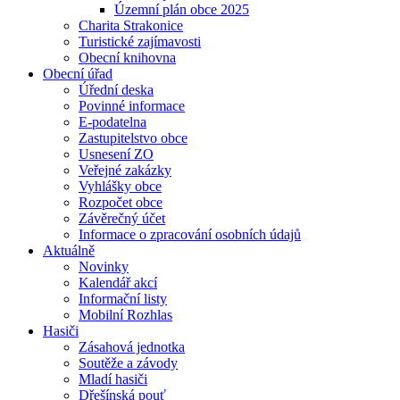
Územní plán obce 2025
Charita Strakonice
Turistické zajímavosti
Obecní knihovna
Obecní úřad
Úřední deska
Povinné informace
E-podatelna
Zastupitelstvo obce
Usnesení ZO
Veřejné zakázky
Vyhlášky obce
Rozpočet obce
Závěrečný účet
Informace o zpracování osobních údajů
Aktuálně
Novinky
Kalendář akcí
Informační listy
Mobilní Rozhlas
Hasiči
Zásahová jednotka
Soutěže a závody
Mladí hasiči
Dřešínská pouť