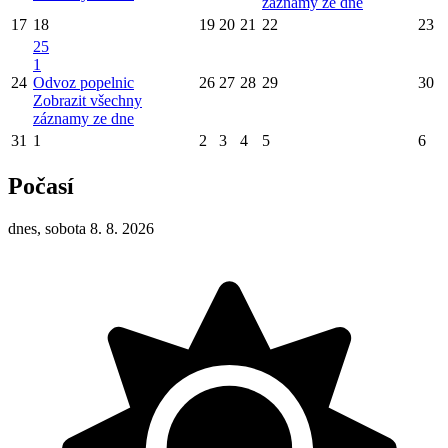
záznamy ze dne
17
18
19
20
21
22
23
25
1
24
Odvoz popelnic
26
27
28
29
30
Zobrazit všechny
záznamy ze dne
31
1
2
3
4
5
6
Počasí
dnes, sobota 8. 8. 2026