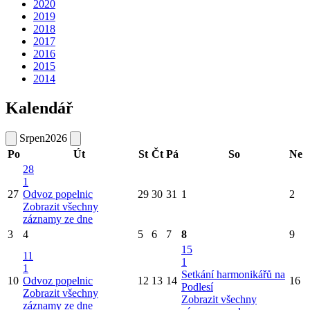
2020
2019
2018
2017
2016
2015
2014
Kalendář
Srpen
2026
Po
Út
St
Čt
Pá
So
Ne
28
1
27
Odvoz popelnic
29
30
31
1
2
Zobrazit všechny
záznamy ze dne
3
4
5
6
7
8
9
15
11
1
1
Setkání harmonikářů na
10
Odvoz popelnic
12
13
14
16
Podlesí
Zobrazit všechny
Zobrazit všechny
záznamy ze dne