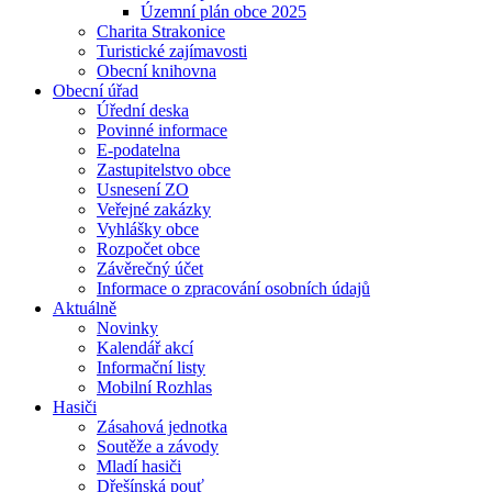
Územní plán obce 2025
Charita Strakonice
Turistické zajímavosti
Obecní knihovna
Obecní úřad
Úřední deska
Povinné informace
E-podatelna
Zastupitelstvo obce
Usnesení ZO
Veřejné zakázky
Vyhlášky obce
Rozpočet obce
Závěrečný účet
Informace o zpracování osobních údajů
Aktuálně
Novinky
Kalendář akcí
Informační listy
Mobilní Rozhlas
Hasiči
Zásahová jednotka
Soutěže a závody
Mladí hasiči
Dřešínská pouť