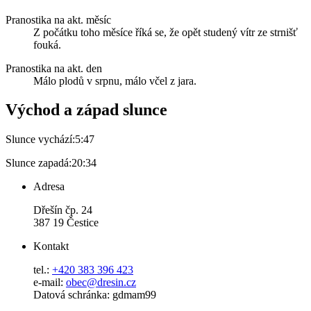
Pranostika na akt. měsíc
Z počátku toho měsíce říká se, že opět studený vítr ze strnišť
fouká.
Pranostika na akt. den
Málo plodů v srpnu, málo včel z jara.
Východ a západ slunce
Slunce vychází:
5:47
Slunce zapadá:
20:34
Adresa
Dřešín čp. 24
387 19 Čestice
Kontakt
tel.:
+420 383 396 423
e-mail:
obec@dresin.cz
Datová schránka: gdmam99