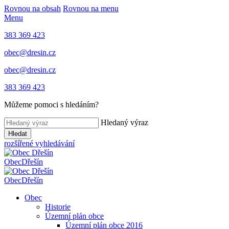
Rovnou na obsah
Rovnou na menu
Menu
383 369 423
obec@dresin.cz
obec@dresin.cz
383 369 423
Můžeme pomoci s hledáním?
Hledaný výraz
Hledat
rozšířené vyhledávání
Obec
Dřešín
Obec
Dřešín
Obec
Historie
Územní plán obce
Územní plán obce 2016