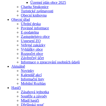
Územní plán obce 2025
Charita Strakonice
Turistické zajímavosti
Obecní knihovna
Obecní úřad
Úřední deska
Povinné informace
E-podatelna
Zastupitelstvo obce
Usnesení ZO
Veřejné zakázky
Vyhlášky obce
Rozpočet obce
Závěrečný účet
Informace o zpracování osobních údajů
Aktuálně
Novinky
Kalendář akcí
Informační listy
Mobilní Rozhlas
Hasiči
Zásahová jednotka
Soutěže a závody
Mladí hasiči
Dřešínská pouť