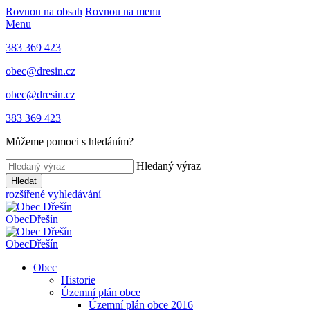
Rovnou na obsah
Rovnou na menu
Menu
383 369 423
obec@dresin.cz
obec@dresin.cz
383 369 423
Můžeme pomoci s hledáním?
Hledaný výraz
Hledat
rozšířené vyhledávání
Obec
Dřešín
Obec
Dřešín
Obec
Historie
Územní plán obce
Územní plán obce 2016