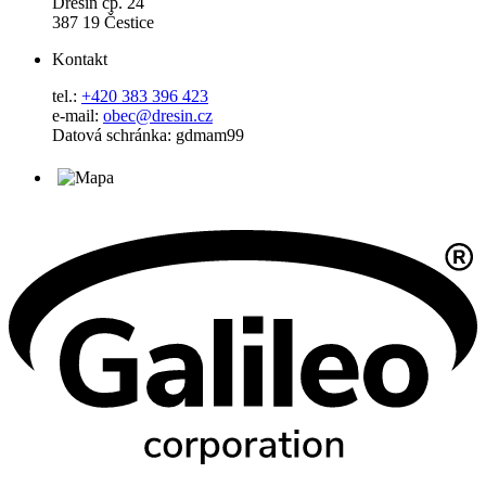
Dřešín čp. 24
387 19 Čestice
Kontakt
tel.:
+420 383 396 423
e-mail:
obec@dresin.cz
Datová schránka: gdmam99