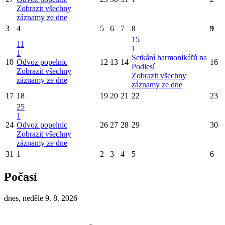
Zobrazit všechny
záznamy ze dne
3
4
5
6
7
8
9
15
11
1
1
Setkání harmonikářů na
10
Odvoz popelnic
12
13
14
16
Podlesí
Zobrazit všechny
Zobrazit všechny
záznamy ze dne
záznamy ze dne
17
18
19
20
21
22
23
25
1
24
Odvoz popelnic
26
27
28
29
30
Zobrazit všechny
záznamy ze dne
31
1
2
3
4
5
6
Počasí
dnes, neděle 9. 8. 2026