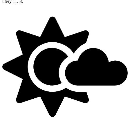
úterý
11. 8.