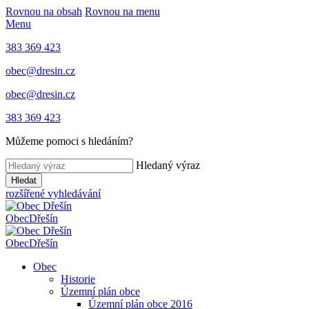
Rovnou na obsah
Rovnou na menu
Menu
383 369 423
obec@dresin.cz
obec@dresin.cz
383 369 423
Můžeme pomoci s hledáním?
Hledaný výraz
Hledat
rozšířené vyhledávání
Obec
Dřešín
Obec
Dřešín
Obec
Historie
Územní plán obce
Územní plán obce 2016