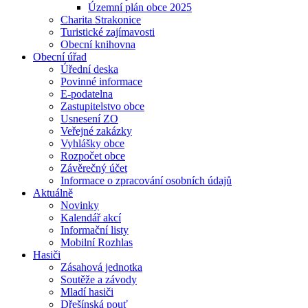
Územní plán obce 2025
Charita Strakonice
Turistické zajímavosti
Obecní knihovna
Obecní úřad
Úřední deska
Povinné informace
E-podatelna
Zastupitelstvo obce
Usnesení ZO
Veřejné zakázky
Vyhlášky obce
Rozpočet obce
Závěrečný účet
Informace o zpracování osobních údajů
Aktuálně
Novinky
Kalendář akcí
Informační listy
Mobilní Rozhlas
Hasiči
Zásahová jednotka
Soutěže a závody
Mladí hasiči
Dřešínská pouť