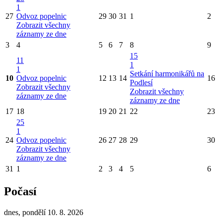
1
27
Odvoz popelnic
29
30
31
1
2
Zobrazit všechny
záznamy ze dne
3
4
5
6
7
8
9
15
11
1
1
Setkání harmonikářů na
10
Odvoz popelnic
12
13
14
16
Podlesí
Zobrazit všechny
Zobrazit všechny
záznamy ze dne
záznamy ze dne
17
18
19
20
21
22
23
25
1
24
Odvoz popelnic
26
27
28
29
30
Zobrazit všechny
záznamy ze dne
31
1
2
3
4
5
6
Počasí
dnes, pondělí 10. 8. 2026