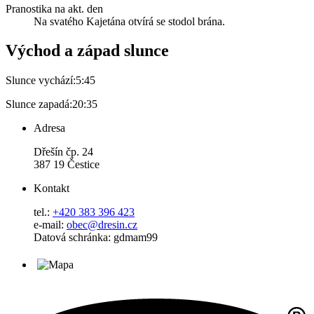
Pranostika na akt. den
Na svatého Kajetána otvírá se stodol brána.
Východ a západ slunce
Slunce vychází:
5:45
Slunce zapadá:
20:35
Adresa
Dřešín čp. 24
387 19 Čestice
Kontakt
tel.:
+420 383 396 423
e-mail:
obec@dresin.cz
Datová schránka: gdmam99