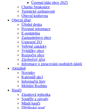
Územní plán obce 2025
Charita Strakonice
Turistické zajímavosti
Obecní knihovna
Obecní úřad
Úřední deska
Povinné informace
E-podatelna
Zastupitelstvo obce
Usnesení ZO
Veřejné zakázky
Vyhlášky obce
Rozpočet obce
Závěrečný účet
Informace o zpracování osobních údajů
Aktuálně
Novinky
Kalendář akcí
Informační listy
Mobilní Rozhlas
Hasiči
Zásahová jednotka
Soutěže a závody
Mladí hasiči
Dřešínská pouť