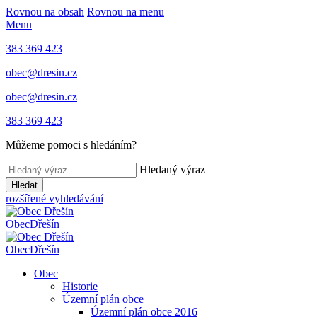
Rovnou na obsah
Rovnou na menu
Menu
383 369 423
obec@dresin.cz
obec@dresin.cz
383 369 423
Můžeme pomoci s hledáním?
Hledaný výraz
Hledat
rozšířené vyhledávání
Obec
Dřešín
Obec
Dřešín
Obec
Historie
Územní plán obce
Územní plán obce 2016