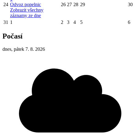
24
Odvoz popelnic
26
27
28
29
30
Zobrazit všechny
záznamy ze dne
31
1
2
3
4
5
6
Počasí
dnes, pátek 7. 8. 2026