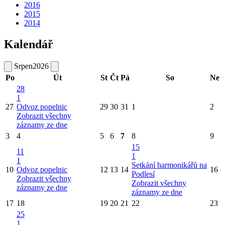
2016
2015
2014
Kalendář
Srpen
2026
Po
Út
St
Čt
Pá
So
Ne
28
1
27
Odvoz popelnic
29
30
31
1
2
Zobrazit všechny
záznamy ze dne
3
4
5
6
7
8
9
15
11
1
1
Setkání harmonikářů na
10
Odvoz popelnic
12
13
14
16
Podlesí
Zobrazit všechny
Zobrazit všechny
záznamy ze dne
záznamy ze dne
17
18
19
20
21
22
23
25
1