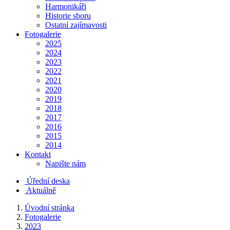
Harmonikáři
Historie sboru
Ostatní zajímavosti
Fotogalerie
2025
2024
2023
2022
2021
2020
2019
2018
2017
2016
2015
2014
Kontakt
Napište nám
Úřední deska
Aktuálně
Úvodní stránka
Fotogalerie
2023