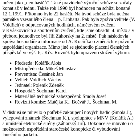
určen jako „den hasičů“. Také pravidelné výroční schůze se začaly
konat až v lednu. Takže rok 1990 byl hodnocen na schůzi konané
12.1.1991. Přítomno bylo 22 hasičů. Na úvod schůze byla uctěna
památka vzesnulého člena – p. Linharta. Pak byla zpráva velitele (V.
Voldřich) o odpracovaných hodinách, námětovém cvičení
v Kváskovicích a sportovním cvičení, kde jsme obsadili 4. místo a v
přeboru jednotlivce byl Jiří Záhorský na 2. místě. Pak následovla
zpráva hospodáře a informace od A. Koláříka o změnách v právním
uspořádání organizace. Mimo jiné se sjednotilo placení členských
příspěvků ve výši 6,- Kčs. Rovněž bylo upraveno složení výboru:
Předseda: Kolářík Alois
Místopředseda: Mikeš Miloslav
Preventista: Česánek Jan
Velitel: Voldřich Václav
Jednatel: Poleník Zdeněk
Hospodář: Šochman Karel
Materiálně technické zabezpečení: Smola Josef
Revizní komise: Matějka K., Bečvář J., Šochman M.
V diskusi se mluvilo o potřebě zakoupení nových hadic (Smola J.),
vylepování známek (Šochman K.), spolupráce s MNV (Kolářík A.)
a umístění elektrické sirény (Záhorský Jiří). Dokonce se mluvilo i o
možnostech uspořádání staročeské konopické či vybudování
tanečního parketu.