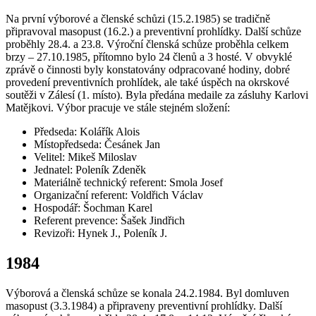
Na první výborové a členské schůzi (15.2.1985) se tradičně
připravoval masopust (16.2.) a preventivní prohlídky. Další schůze
proběhly 28.4. a 23.8. Výroční členská schůze proběhla celkem
brzy – 27.10.1985, přítomno bylo 24 členů a 3 hosté. V obvyklé
zprávě o činnosti byly konstatovány odpracované hodiny, dobré
provedení preventivních prohlídek, ale také úspěch na okrskové
soutěži v Zálesí (1. místo). Byla předána medaile za zásluhy Karlovi
Matějkovi. Výbor pracuje ve stále stejném složení:
Předseda: Kolářík Alois
Místopředseda: Česánek Jan
Velitel: Mikeš Miloslav
Jednatel: Poleník Zdeněk
Materiálně technický referent: Smola Josef
Organizační referent: Voldřich Václav
Hospodář: Šochman Karel
Referent prevence: Šašek Jindřich
Revizoři: Hynek J., Poleník J.
1984
Výborová a členská schůze se konala 24.2.1984. Byl domluven
masopust (3.3.1984) a připraveny preventivní prohlídky. Další