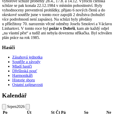
výborové schůze proběhly 28.4., 17.8. a 14.12. Výroční členská
schůze se pak konala 22.12.1984 v místním pohostinství. Byly
vyhodnoceny preventivní prohlídky, přijato 6 nových členů a do
okrskové soutěže jsme v tomto roce zapojili 2 družstva (bohužel
více podrobností není zapsáno). Na schůzi byly předány
u příležitosy 70. narozenin věcné odměny Josefu Smolovi a Václavu
Linhartovi. V tomto roce byl
požár v Dobrši
, kam ale každý odjel
„na vlastní pěst“ a tudíž ani nebyla dovezena stříkačka. Byl schválen
plán práce na rok 1985.
Hasiči
Zásahová jednotka
Soutěže a závody
Mladí hasiči
Dřešínská pouť
Harmonikáři
Historie sboru
Ostatní zajímavosti
Kalendář
Srpen
2026
Po
Út
St
Čt
Pá
So
Ne