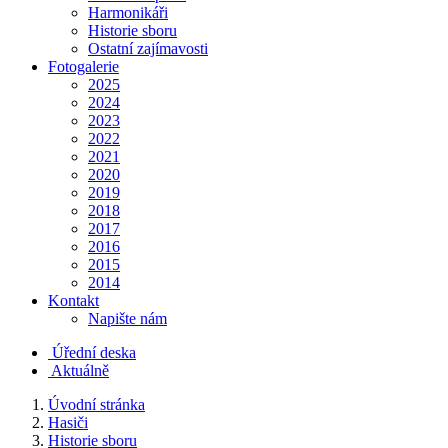
Harmonikáři
Historie sboru
Ostatní zajímavosti
Fotogalerie
2025
2024
2023
2022
2021
2020
2019
2018
2017
2016
2015
2014
Kontakt
Napište nám
Úřední deska
Aktuálně
Úvodní stránka
Hasiči
Historie sboru