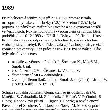
1989
První výborová schůze byla již 27.1.1989, protože termín
masopustu byl také velmi brzký (4.2.). V květnu (12.5.) byla
příprava na námětové cvičení ve Dřešíně a na okrskovou soutěž
ve Vacovicích. Rok se hodnotil na výroční členské schůzi, která
proběhla dne 10.12.1989 ve Dřešíně. Bylo zde 20 členů a 1 host.
První byla zpráva o odpracovaných hodinách, ovšem chodník
v obci postaven nebyl. Pak následovala zpráva hospodáře, revizní
komise a preventisty. Plán práce na rok 1990 byl schválen. Dále
byly předány odměny:
medaile za věrnost – Poleník J., Šochman K., Mikeš M.,
Smola J. ml.
čestné uznání OV – Česánek J., Voldřich V.
čestné uznání MO – Zahradník E.
životní jubileum (knižní dar) – Smola J. st. (75 let), Linhart V.
(75 let), Matějka K. (60 let)
Schůze schválila odhlášení členů, kteří se již odstěhovali (M.
Matějka, Z. Zahradník, M. Zahradník, J. Hubač, V. Pečimůth, R.
Cipro). Naopak byli přijati J. Eigner (z Dobrše) a noví členové
Pavel a Josef Smolové. V diskusi poděkoval M. Mikeš za práci
a mluvil také o vybudování chodníku (hned na jaře). Nakonec