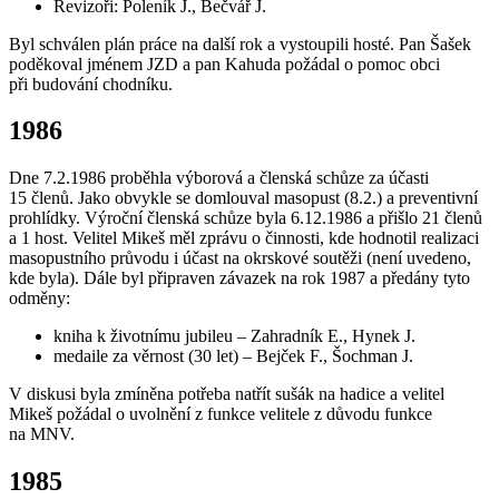
Revizoři: Poleník J., Bečvář J.
Byl schválen plán práce na další rok a vystoupili hosté. Pan Šašek
poděkoval jménem JZD a pan Kahuda požádal o pomoc obci
při budování chodníku.
1986
Dne 7.2.1986 proběhla výborová a členská schůze za účasti
15 členů. Jako obvykle se domlouval masopust (8.2.) a preventivní
prohlídky. Výroční členská schůze byla 6.12.1986 a přišlo 21 členů
a 1 host. Velitel Mikeš měl zprávu o činnosti, kde hodnotil realizaci
masopustního průvodu i účast na okrskové soutěži (není uvedeno,
kde byla). Dále byl připraven závazek na rok 1987 a předány tyto
odměny:
kniha k životnímu jubileu – Zahradník E., Hynek J.
medaile za věrnost (30 let) – Bejček F., Šochman J.
V diskusi byla zmíněna potřeba natřít sušák na hadice a velitel
Mikeš požádal o uvolnění z funkce velitele z důvodu funkce
na MNV.
1985