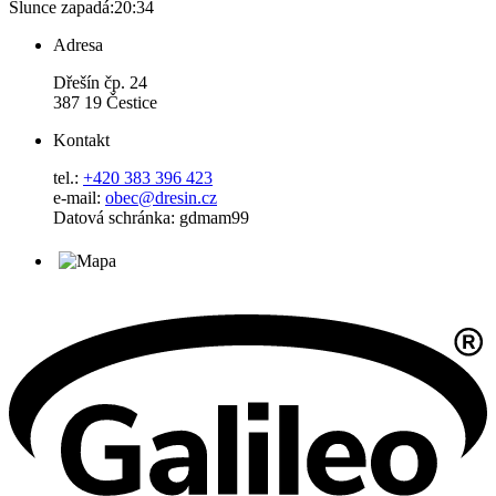
Slunce zapadá:
20:34
Adresa
Dřešín čp. 24
387 19 Čestice
Kontakt
tel.:
+420 383 396 423
e-mail:
obec@dresin.cz
Datová schránka: gdmam99