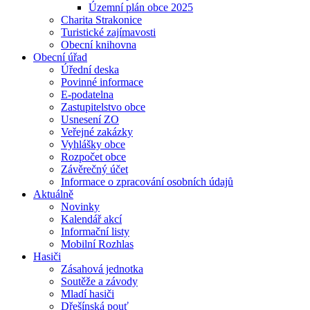
Územní plán obce 2025
Charita Strakonice
Turistické zajímavosti
Obecní knihovna
Obecní úřad
Úřední deska
Povinné informace
E-podatelna
Zastupitelstvo obce
Usnesení ZO
Veřejné zakázky
Vyhlášky obce
Rozpočet obce
Závěrečný účet
Informace o zpracování osobních údajů
Aktuálně
Novinky
Kalendář akcí
Informační listy
Mobilní Rozhlas
Hasiči
Zásahová jednotka
Soutěže a závody
Mladí hasiči
Dřešínská pouť