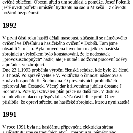
cvičné oblečení. Obecní úřad s tím souhlasí a pomůže. Josef Poleník
ještě uvedl potřebu umístění hydrantu na sad u Mikešů – z důvodu
požární bezpečnosti.
1992
V první části roku hasiči dělali masopust, zúčastnili se námětového
cvičení ve Dřešínku a hasičekého cvičení v Dobrši. Tam jsme
obsadili 5. místo. Byla provedena inventura majetku v hasičské
zbrojnici a výsledkem bylo konstatování, že je nedostatek
„provozuschopných“ hadic, ale je nutné i udržovat pracovní oděvy
a pořádek ve zbrojnici.
Dne 23.1.1993 proběhla výroční členská schůze, kde bylo 21 členů
a 3 hosté. Po zprávě velitele V. Voldřicha o činnosti následovala
zpráva hospodáře K. Šochmana. O preventvních prohlídkách
referoval Jan Česánek. Věcný dar k životnímu jubileu dostane J.
Šochman. Poté byl schválen plán práce na další rok. V diskusi
se mluvilo o placení příspěvků – větší část lidí je proti. Obec
přislíbila, že opraví střechu na hasičské zbrojnici, kterou nyní zatéká.
1991
V roce 1991 byla na hasičárnu připevněna elektrická siréna
a zúčastnili jsme se tradičních akcí – masopustu, námětového