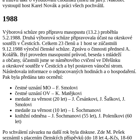
vystoupil host Karel Novák a práci všech pochválil.
1988
Výborová schůze pro přípravu masopustu (13.2.) proběhla
5.2.1988. Druhá výborová schůze připravovala účast na okrskové
soutěži v Česticích. Celkem 23 členů a 1 host se zúčastnili
9.12.1988 výroční členské schůze. Zprávu o činnosti přednesl A.
Kolářík. Byl proveden masopustní průvod, beseda s mládeží
a občany, účastnili jsme se námětového cvičení ve Dřešínku
a okrskové soutěže v Česticích a byl postaven vánoční strom.
Následovala informace o odpracovaných hodinách a o hospodaření.
Pak byla předána tato ocenění:
čestné uznání MO – F. Smolovi
čestné uznání OV – K. Matějkovi
medaile za věrnost (20 let) – J. Česánkovi, J. Šaškovi, J.
Smolovi
medaile za věrnost (10 let) – I. Šochmanovi
knihžní odměna – J. Šochmanovi (55 let), J. Poleníkovi (60
let)
Po schválení závazku na další rok byla diskuse. Zde M. Pešek
seznámil s placením členských příspěvků (do 18 let 4,-Kčs, 18-60