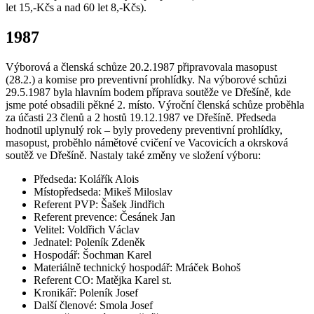
let 15,-Kčs a nad 60 let 8,-Kčs).
1987
Výborová a členská schůze 20.2.1987 připravovala masopust
(28.2.) a komise pro preventivní prohlídky. Na výborové schůzi
29.5.1987 byla hlavním bodem příprava soutěže ve Dřešíně, kde
jsme poté obsadili pěkné 2. místo. Výroční členská schůze proběhla
za účasti 23 členů a 2 hostů 19.12.1987 ve Dřešíně. Předseda
hodnotil uplynulý rok – byly provedeny preventivní prohlídky,
masopust, proběhlo námětové cvičení ve Vacovicích a okrsková
soutěž ve Dřešíně. Nastaly také změny ve složení výboru:
Předseda: Kolářík Alois
Místopředseda: Mikeš Miloslav
Referent PVP: Šašek Jindřich
Referent prevence: Česánek Jan
Velitel: Voldřich Václav
Jednatel: Poleník Zdeněk
Hospodář: Šochman Karel
Materiálně technický hospodář: Mráček Bohoš
Referent CO: Matějka Karel st.
Kronikář: Poleník Josef
Další členové: Smola Josef