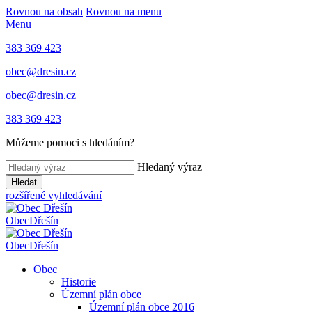
Rovnou na obsah
Rovnou na menu
Menu
383 369 423
obec@dresin.cz
obec@dresin.cz
383 369 423
Můžeme pomoci s hledáním?
Hledaný výraz
Hledat
rozšířené vyhledávání
Obec
Dřešín
Obec
Dřešín
Obec
Historie
Územní plán obce
Územní plán obce 2016