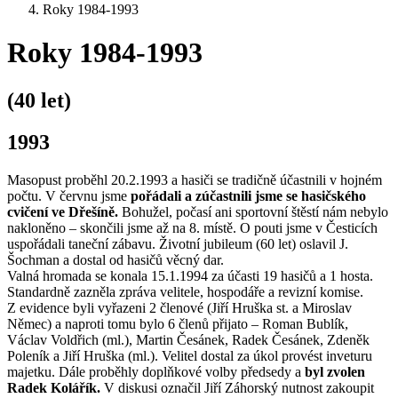
Roky 1984-1993
Roky 1984-1993
(40 let)
1993
Masopust proběhl 20.2.1993 a hasiči se tradičně účastnili v hojném
počtu. V červnu jsme
pořádali a zúčastnili jsme se hasičského
cvičení ve Dřešíně.
Bohužel, počasí ani sportovní štěstí nám nebylo
nakloněno – skončili jsme až na 8. místě. O pouti jsme v Česticích
uspořádali taneční zábavu. Životní jubileum (60 let) oslavil J.
Šochman a dostal od hasičů věcný dar.
Valná hromada se konala 15.1.1994 za účasti 19 hasičů a 1 hosta.
Standardně zazněla zpráva velitele, hospodáře a revizní komise.
Z evidence byli vyřazeni 2 členové (Jiří Hruška st. a Miroslav
Němec) a naproti tomu bylo 6 členů přijato – Roman Bublík,
Václav Voldřich (ml.), Martin Česánek, Radek Česánek, Zdeněk
Poleník a Jiří Hruška (ml.). Velitel dostal za úkol provést inveturu
majetku. Dále proběhly doplňkové volby předsedy a
byl zvolen
Radek Kolářík.
V diskusi označil Jiří Záhorský nutnost zakoupit