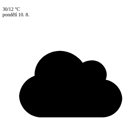
30/12 °C
pondělí
10. 8.