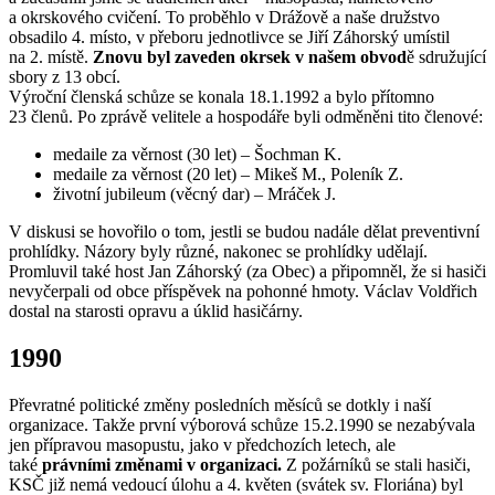
a okrskového cvičení. To proběhlo v Drážově a naše družstvo
obsadilo 4. místo, v přeboru jednotlivce se Jiří Záhorský umístil
na 2. místě.
Znovu byl zaveden okrsek v našem obvod
ě sdružující
sbory z 13 obcí.
Výroční členská schůze se konala 18.1.1992 a bylo přítomno
23 členů. Po zprávě velitele a hospodáře byli odměněni tito členové:
medaile za věrnost (30 let) – Šochman K.
medaile za věrnost (20 let) – Mikeš M., Poleník Z.
životní jubileum (věcný dar) – Mráček J.
V diskusi se hovořilo o tom, jestli se budou nadále dělat preventivní
prohlídky. Názory byly různé, nakonec se prohlídky udělají.
Promluvil také host Jan Záhorský (za Obec) a připomněl, že si hasiči
nevyčerpali od obce příspěvek na pohonné hmoty. Václav Voldřich
dostal na starosti opravu a úklid hasičárny.
1990
Převratné politické změny posledních měsíců se dotkly i naší
organizace. Takže první výborová schůze 15.2.1990 se nezabývala
jen přípravou masopustu, jako v předchozích letech, ale
také
právními změnami v organizaci.
Z požárníků se stali hasiči,
KSČ již nemá vedoucí úlohu a 4. květen (svátek sv. Floriána) byl