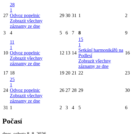
28
1
27
Odvoz popelnic
29
30
31
1
2
Zobrazit všechny
záznamy ze dne
3
4
5
6
7
8
9
15
11
1
1
Setkání harmonikářů na
10
Odvoz popelnic
12
13
14
16
Podlesí
Zobrazit všechny
Zobrazit všechny
záznamy ze dne
záznamy ze dne
17
18
19
20
21
22
23
25
1
24
Odvoz popelnic
26
27
28
29
30
Zobrazit všechny
záznamy ze dne
31
1
2
3
4
5
6
Počasí
dnes, sobota 8. 8. 2026