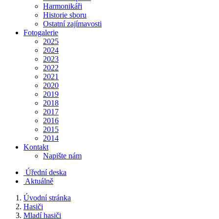
Harmonikáři
Historie sboru
Ostatní zajímavosti
Fotogalerie
2025
2024
2023
2022
2021
2020
2019
2018
2017
2016
2015
2014
Kontakt
Napište nám
Úřední deska
Aktuálně
Úvodní stránka
Hasiči
Mladí hasiči