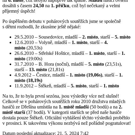
na
6. místě
, což nebylo napoprvé tak špatné.
Mladší
hasiči ovšem
dosáhli s časem
24,50
na
1. příčku
, což byl nečekaný a velmi
příjemný úspěch!
Po úspěšném debutu v pohárových soutěžích jsme se společně
s dětmi rozhodli, že zkusíme ještě nějaké:
29.5.2010 – Sousedovice, mladší –
2. místo
, starší –
5. místo
12.6.2010 – Volyně, mladší –
1. místo
, starší –
4.
místo
(20,53s)
26.6.2010 – Střelské Hoštice, mladší –
1. místo
, starší –
1.
místo
(19:00s)
31.7.2010 – B. Hora (noční), mladší –
5. místo
(23,51s),
starší –
13. místo
(21,81s)
4.9.2012 – Čestice, mladší –
1. místo
(19,06s)
, starší –
1.
místo
(18,19s)
11.9.2012 – Štěkeň, mladší –
5. místo
, starší –
1. místo
Na to, že to byla první sezóna, jsou výsledky více než slušné!
Celkově se v pohárových soutěžích roku 2010 družstva mladých
hasičů ze Dřešína umístila na
1. místě mladší
(50 bodů) a na
2.
místě starší
(37 bodů). V kategorii starších se před naše hasiče
dostala pouze Štěkeň. Oficiální vyhlášení těchto výsledků proběhlo
v prosinci. K takovému výkonu nezbývá než pořádně pogratulovat!
Datum poslední aktualizace:
21. 5. 2024 7:42