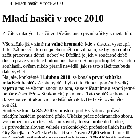
Mladí hasiči v roce 2010
Mladí hasiči v roce 2010
Začátek mladých hasičů ve Dřešíně aneb první krůčky k medailím!
Vše začalo již v zimě
na valné hromadě
, kde v diskusi vystoupil
Jirka Záhorský a kromě jiného opět narazil na to, že by bylo dobré
začít pracovat s dětmi, neboť ve Dřešíně je jich v současné době
dost a právě v nich je budoucnost hasičů. S tím pochopitelně všichni
souhlasili, ovšem nikdo přesně nevěděl, jak se tato záležitost bude
dále vyvíjet.
Na jaře, konkrétně
11.dubna 2010
, se konala
první schůzka
mladých hasičů.
Ze strany dětí byl o tuto činnost poměrně velký
zájem a tak se všichni shodli na tom, že se zúčastníme alespoň jedné
pohárové soutěže – Strakonický plamínek. Tato soutěž se konala
8. května ve Strakonicích a další nácvik byl tedy věnován této
soutěži.
Soutěž se konala
8.5.2010
v prostoru pod Hvězdou a počasí
mladým hasičům poměrně přálo. Ukázka práce záchranného sboru,
vystoupení mažoretek i vlastní závody, to vše proběhlo hladce,
i s průvodním slovem velitele strakonických profesionálních hasičů
Oty Šmejkala. Naši
starší
hasiči se s časem
27,00
sekund umístili