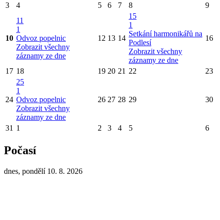
3
4
5
6
7
8
9
15
11
1
1
Setkání harmonikářů na
10
Odvoz popelnic
12
13
14
16
Podlesí
Zobrazit všechny
Zobrazit všechny
záznamy ze dne
záznamy ze dne
17
18
19
20
21
22
23
25
1
24
Odvoz popelnic
26
27
28
29
30
Zobrazit všechny
záznamy ze dne
31
1
2
3
4
5
6
Počasí
dnes, pondělí 10. 8. 2026