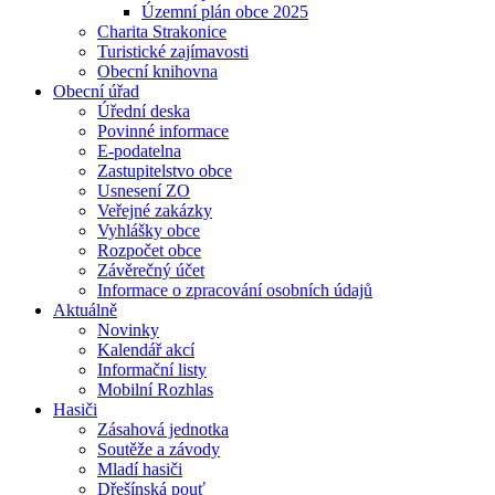
Územní plán obce 2025
Charita Strakonice
Turistické zajímavosti
Obecní knihovna
Obecní úřad
Úřední deska
Povinné informace
E-podatelna
Zastupitelstvo obce
Usnesení ZO
Veřejné zakázky
Vyhlášky obce
Rozpočet obce
Závěrečný účet
Informace o zpracování osobních údajů
Aktuálně
Novinky
Kalendář akcí
Informační listy
Mobilní Rozhlas
Hasiči
Zásahová jednotka
Soutěže a závody
Mladí hasiči
Dřešínská pouť