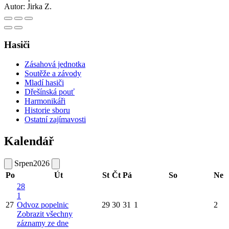
Autor:
Jirka Z.
Hasiči
Zásahová jednotka
Soutěže a závody
Mladí hasiči
Dřešínská pouť
Harmonikáři
Historie sboru
Ostatní zajímavosti
Kalendář
Srpen
2026
Po
Út
St
Čt
Pá
So
Ne
28
1
27
Odvoz popelnic
29
30
31
1
2
Zobrazit všechny
záznamy ze dne