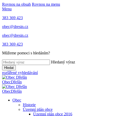
Rovnou na obsah
Rovnou na menu
Menu
383 369 423
obec@dresin.cz
obec@dresin.cz
383 369 423
Můžeme pomoci s hledáním?
Hledaný výraz
Hledat
rozšířené vyhledávání
Obec
Dřešín
Obec
Dřešín
Obec
Historie
Územní plán obce
Územní plán obce 2016