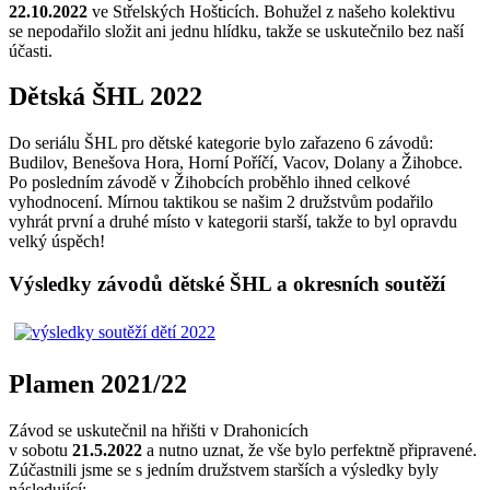
22.10.2022
ve Střelských Hošticích. Bohužel z našeho kolektivu
se nepodařilo složit ani jednu hlídku, takže se uskutečnilo bez naší
účasti.
Dětská ŠHL 2022
Do seriálu ŠHL pro dětské kategorie bylo zařazeno 6 závodů:
Budilov, Benešova Hora, Horní Poříčí, Vacov, Dolany a Žihobce.
Po posledním závodě v Žihobcích proběhlo ihned celkové
vyhodnocení. Mírnou taktikou se našim 2 družstvům podařilo
vyhrát první a druhé místo v kategorii starší, takže to byl opravdu
velký úspěch!
Výsledky závodů dětské ŠHL a okresních soutěží
Plamen 2021/22
Závod se uskutečnil na hřišti v Drahonicích
v sobotu
21.5.2022
a nutno uznat, že vše bylo perfektně připravené.
Zúčastnili jsme se s jedním družstvem starších a výsledky byly
následující: