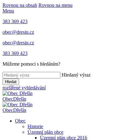
Rovnou na obsah
Rovnou na menu
Menu
383 369 423
obec@dresin.cz
obec@dresin.cz
383 369 423
Můžeme pomoci s hledáním?
Hledaný výraz
Hledat
rozšířené vyhledávání
Obec
Dřešín
Obec
Dřešín
Obec
Historie
Územní plán obce
Územní plán obce 2016