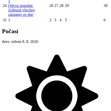
1
24
Odvoz popelnic
26
27
28
29
30
Zobrazit všechny
záznamy ze dne
31
1
2
3
4
5
6
Počasí
dnes, sobota 8. 8. 2026