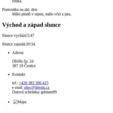
fouká.
Pranostika na akt. den
Málo plodů v srpnu, málo včel z jara.
Východ a západ slunce
Slunce vychází:
5:47
Slunce zapadá:
20:34
Adresa
Dřešín čp. 24
387 19 Čestice
Kontakt
tel.:
+420 383 396 423
e-mail:
obec@dresin.cz
Datová schránka: gdmam99