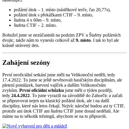
požární útok – 1. místo (nástřikové terče, čas 20,77s),
požární útok s překážkami CTIF – 9. místo,
štafeta 4 x 60m – 9. místo,
štafeta CTIF – 2. místo.
Bohužel jsme se nezúčastnili na podzim ZPV a Štafety požárních
dvojic, takže nám to vyneslo celkově až
9. místo
. I tak to byl ale
krásně strávený den.
Zahájení sezóny
První neoficiální setkání jsme měli na Velikonoční neděli, tedy
17.4.2022. To jsme se ještě nevěnovali hasičským disciplínám, ale
pletení pomlázek, barvení vajíček a dalším Velikonočním
zvykům.
První oficiální schůzku
jsme měli o týden později,
tedy
24.4.2022
. To jsme vyrazili na závodiště do Zahorčic a začali
se připravovat nejen na klasický požární útok, ale i na další
disciplíny, které nás letos čekají. Nejvíc náročné budou asi ty CTIF,
protože ani útok CTIF ani štafetu CTIF jsme dosud nedělali. Ale
máme na to několik tréningů, abychom se na to připravili.