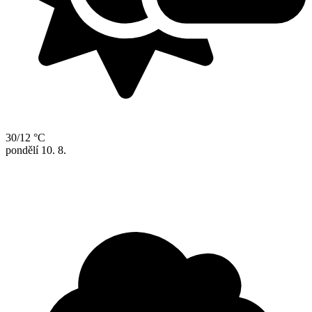
30/12 °C
pondělí
10. 8.