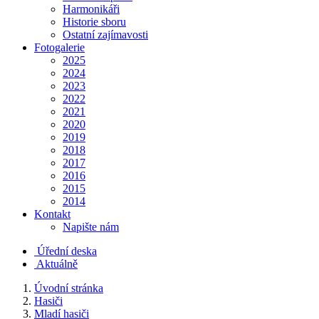
Harmonikáři
Historie sboru
Ostatní zajímavosti
Fotogalerie
2025
2024
2023
2022
2021
2020
2019
2018
2017
2016
2015
2014
Kontakt
Napište nám
Úřední deska
Aktuálně
Úvodní stránka
Hasiči
Mladí hasiči