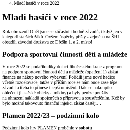
Mladí hasiči v roce 2022
Mladí hasiči v roce 2022
Rok obrození! Opět jsme se zúčastnili hodně závodů, i když jen v
kategorii starších žáků. Ovšem úspěchy přišly - zejména na ŠHL
obsadili závodní družstva ze Dřešín 1. a 2. místo!
Podpora sportovní činnosti dětí a mládeže
V roce 2022 se podařilo díky dotaci Jihočeského kraje z programu
na podporu sportovní činnosti dětí a mládeže (opatření 1) získat
finance na nákup nového vybavení. Pořídili jsme nové hadice
včetně rozdělovače, takže v příštím roce se nám bude zase lépe
závodit a třeba to přinese i lepší umístění. Dále se nakoupilo
oblečení (hasičské obleky a mikiny) a byly peníze použity
na uhrazení nákladů spojených s přípravou a soustředěním. Kéž by
bylo možné takovouto finanční injekci získat častěji…
Plamen 2022/23 – podzimní kolo
Podzimní kolo hry PLAMEN proběhlo
v sobotu