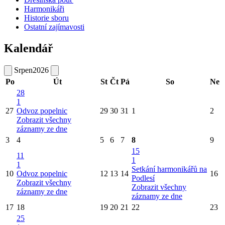
Harmonikáři
Historie sboru
Ostatní zajímavosti
Kalendář
Srpen
2026
Po
Út
St
Čt
Pá
So
Ne
28
1
27
Odvoz popelnic
29
30
31
1
2
Zobrazit všechny
záznamy ze dne
3
4
5
6
7
8
9
15
11
1
1
Setkání harmonikářů na
10
Odvoz popelnic
12
13
14
16
Podlesí
Zobrazit všechny
Zobrazit všechny
záznamy ze dne
záznamy ze dne
17
18
19
20
21
22
23
25