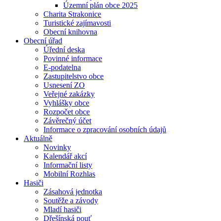
Územní plán obce 2025
Charita Strakonice
Turistické zajímavosti
Obecní knihovna
Obecní úřad
Úřední deska
Povinné informace
E-podatelna
Zastupitelstvo obce
Usnesení ZO
Veřejné zakázky
Vyhlášky obce
Rozpočet obce
Závěrečný účet
Informace o zpracování osobních údajů
Aktuálně
Novinky
Kalendář akcí
Informační listy
Mobilní Rozhlas
Hasiči
Zásahová jednotka
Soutěže a závody
Mladí hasiči
Dřešínská pouť