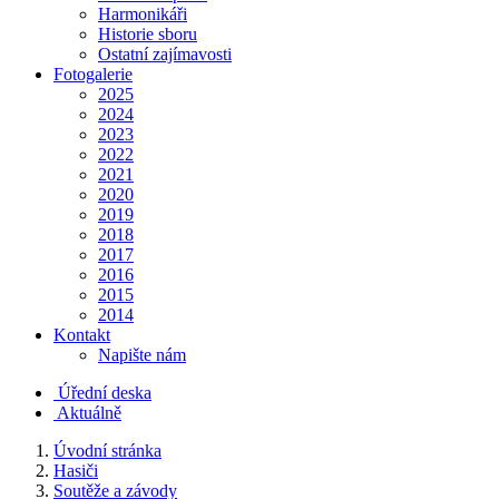
Harmonikáři
Historie sboru
Ostatní zajímavosti
Fotogalerie
2025
2024
2023
2022
2021
2020
2019
2018
2017
2016
2015
2014
Kontakt
Napište nám
Úřední deska
Aktuálně
Úvodní stránka
Hasiči
Soutěže a závody