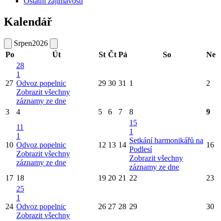
Ostatní zajímavosti
Kalendář
Srpen
2026
Po
Út
St
Čt
Pá
So
Ne
28
1
27
Odvoz popelnic
29
30
31
1
2
Zobrazit všechny
záznamy ze dne
3
4
5
6
7
8
9
15
11
1
1
Setkání harmonikářů na
10
Odvoz popelnic
12
13
14
16
Podlesí
Zobrazit všechny
Zobrazit všechny
záznamy ze dne
záznamy ze dne
17
18
19
20
21
22
23
25
1
24
Odvoz popelnic
26
27
28
29
30
Zobrazit všechny