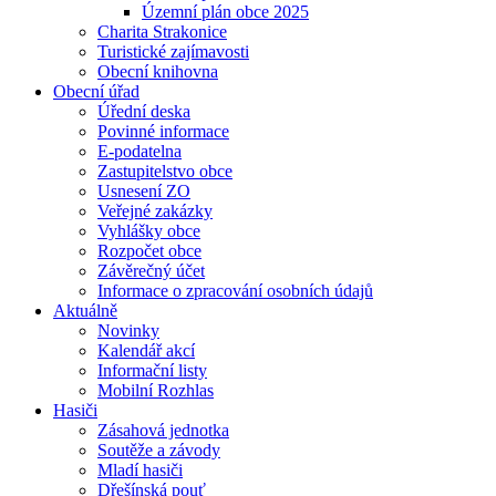
Územní plán obce 2025
Charita Strakonice
Turistické zajímavosti
Obecní knihovna
Obecní úřad
Úřední deska
Povinné informace
E-podatelna
Zastupitelstvo obce
Usnesení ZO
Veřejné zakázky
Vyhlášky obce
Rozpočet obce
Závěrečný účet
Informace o zpracování osobních údajů
Aktuálně
Novinky
Kalendář akcí
Informační listy
Mobilní Rozhlas
Hasiči
Zásahová jednotka
Soutěže a závody
Mladí hasiči
Dřešínská pouť