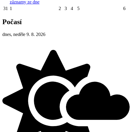
záznamy ze dne
31
1
2
3
4
5
6
Počasí
dnes, neděle 9. 8. 2026