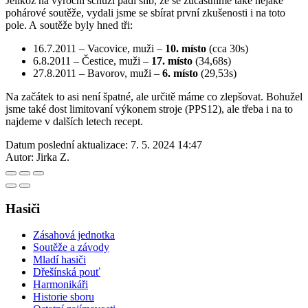
Jelikož na výroční schůzi padl slib, že se zúčastníme také nějaké
pohárové soutěže, vydali jsme se sbírat první zkušenosti i na toto
pole. A soutěže byly hned tři:
16.7.2011 – Vacovice, muži –
10. místo
(cca 30s)
6.8.2011 – Čestice, muži –
17. místo
(34,68s)
27.8.2011 – Bavorov, muži –
6. místo
(29,53s)
Na začátek to asi není špatné, ale určitě máme co zlepšovat. Bohužel
jsme také dost limitovaní výkonem stroje (PPS12), ale třeba i na to
najdeme v dalších letech recept.
Datum poslední aktualizace:
7. 5. 2024 14:47
Autor:
Jirka Z.
Hasiči
Zásahová jednotka
Soutěže a závody
Mladí hasiči
Dřešínská pouť
Harmonikáři
Historie sboru