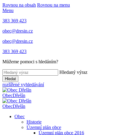
Rovnou na obsah
Rovnou na menu
Menu
383 369 423
obec@dresin.cz
obec@dresin.cz
383 369 423
Můžeme pomoci s hledáním?
Hledaný výraz
Hledat
rozšířené vyhledávání
Obec
Dřešín
Obec
Dřešín
Obec
Historie
Územní plán obce
Územní plán obce 2016