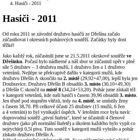
Hasiči - 2011
Hasiči - 2011
Od roku 2011 se závodní družstvo hasičů ze Dřešína začalo
zúčastňovat i okresních pohárových soutěží. Začátky byly dost
těžké!
Jako každý rok, zúčastnili jsme se 21.5.2011 okrskové soutěže
ve
Dřešínku
. Počasí bylo nádherné a náš sbor se zúčastnil opět v plné
síle 5 družstev – 3 družstva mužů, 1 družstvo žen a 1 družstvo
veteránů. Nejlépe se překvapivě dařilo v kategorii mužů, kde
družstvo Dřešín A skončilo na
2. místě
(29,92+47,00), lepší byla jen
Doubravice. Družstvo Dřešín B obsadilo
3. místo
(30,10+49,30)
a Dřešín C skončil na
místě 8
(34,24+53,20). Pohár jsme získali též
v kategorii veteránů, kde naši hasiči s časem 39,96 obsadili
3. místo
.
Jen těsně pod stupněm vítězů, tedy na
4. místě
, se umístily ženy
s časem 38,70. Při celkové účasti 25 družstev (15 mužů, 6 žen
a 4 veteráni) to byl vynikající úspěch. V letošním roce byla navíc
doprovodná soutěž „pivní štafeta“, které se účastnili 4 členové
družstev (jako při normální štafetě) a úkolem každého bylo vypít co
nejrychleji 0,5l piva. Tuto soutěž v kategorii mužů vyhrálo a pohár
získalo družstvo Dřešín A.