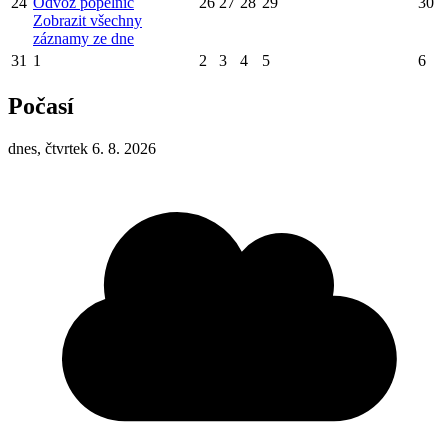
24
Odvoz popelnic
26
27
28
29
30
Zobrazit všechny
záznamy ze dne
31
1
2
3
4
5
6
Počasí
dnes, čtvrtek 6. 8. 2026