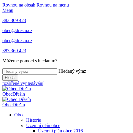
Rovnou na obsah
Rovnou na menu
Menu
383 369 423
obec@dresin.cz
obec@dresin.cz
383 369 423
Můžeme pomoci s hledáním?
Hledaný výraz
Hledat
rozšířené vyhledávání
Obec
Dřešín
Obec
Dřešín
Obec
Historie
Územní plán obce
Územní plán obce 2016