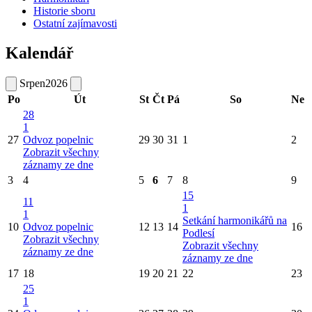
Historie sboru
Ostatní zajímavosti
Kalendář
Srpen
2026
Po
Út
St
Čt
Pá
So
Ne
28
1
27
Odvoz popelnic
29
30
31
1
2
Zobrazit všechny
záznamy ze dne
3
4
5
6
7
8
9
15
11
1
1
Setkání harmonikářů na
10
Odvoz popelnic
12
13
14
16
Podlesí
Zobrazit všechny
Zobrazit všechny
záznamy ze dne
záznamy ze dne
17
18
19
20
21
22
23
25
1