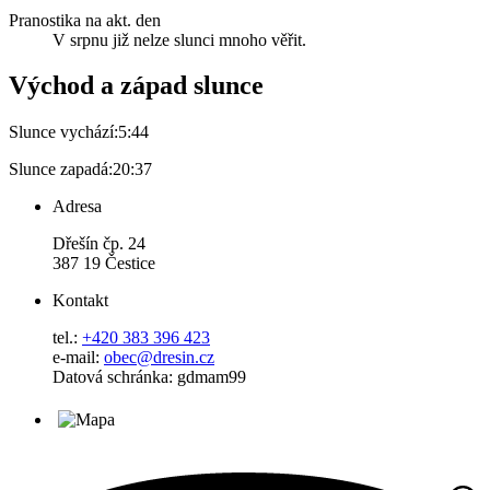
Pranostika na akt. den
V srpnu již nelze slunci mnoho věřit.
Východ a západ slunce
Slunce vychází:
5:44
Slunce zapadá:
20:37
Adresa
Dřešín čp. 24
387 19 Čestice
Kontakt
tel.:
+420 383 396 423
e-mail:
obec@dresin.cz
Datová schránka: gdmam99