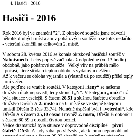
Hasiči - 2016
Hasiči - 2016
Rok 2016 byl ve znaméní "2". Z okrskové soutěže jsme odvezli
několik druhých míst a ani v pohárových soutěžích se tolik nedařilo
- veteráni skončili na celkovém 2. místě.
V sobotu 28. května 2016 se konala okrsková hasičská soutěž
v
Nahořanech
. Letos poprvé začínala až odpoledne (ve 13 hodin)
obdobně, jako pohárové soutěže. Velký vliv na průběh mělo
i počasí, které střídalo teplou oblohu s vydatným deštěm.
Až k večeru se obloha vyjasnila a (vlastně už po soutěži) přišel teplý
jarní večer.
Ale pojďme se vrátit k soutěži. V kategorii
„ženy“
se našemu
družstvu útok nepovedl, tedy skončil „N“. V kategorii
„muži“
už
byla situace veselejší. S časem
28,51
a slušnou štafetou obsadilo
družstvo Dřešín A
2. místo
a na 6. místě se ve stejné kategorii
umístil Dřešín B (čas 33,74). Neméně úspěšní byli i
„veteráni“
, kde
Dřešín A s časem
35,10
obsadil rovněž
2. místo
, Dřešín B dokončil
s časem 60,59 a obsadil čtvrtou pozici.
Velice dramatická byla situace v doprovodné disciplíně –
pivní
štafetě
. Dřešín A tady sahal po vítězství, ale k tomu nepomohl ani