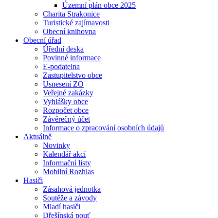
Územní plán obce 2025
Charita Strakonice
Turistické zajímavosti
Obecní knihovna
Obecní úřad
Úřední deska
Povinné informace
E-podatelna
Zastupitelstvo obce
Usnesení ZO
Veřejné zakázky
Vyhlášky obce
Rozpočet obce
Závěrečný účet
Informace o zpracování osobních údajů
Aktuálně
Novinky
Kalendář akcí
Informační listy
Mobilní Rozhlas
Hasiči
Zásahová jednotka
Soutěže a závody
Mladí hasiči
Dřešínská pouť