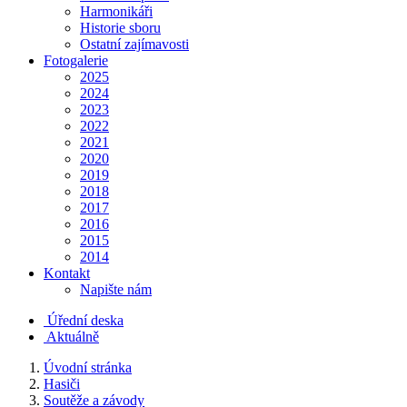
Harmonikáři
Historie sboru
Ostatní zajímavosti
Fotogalerie
2025
2024
2023
2022
2021
2020
2019
2018
2017
2016
2015
2014
Kontakt
Napište nám
Úřední deska
Aktuálně
Úvodní stránka
Hasiči
Soutěže a závody