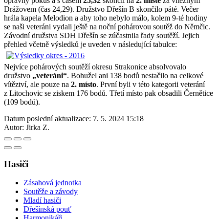
opravný pokus a s časem
25,32
skončil na
2. místě
za vítězným
Drážovem (čas 24,29). Družstvo Dřešín B skončilo páté. Večer
hrála kapela Melodion a aby toho nebylo málo, kolem 9-té hodiny
se naši veteráni vydali ještě na noční pohárovou soutěž do Němčic.
Závodní družstva SDH Dřešín se zúčastnila řady soutěží. Jejich
přehled včetně výsledků je uveden v následující tabulce:
Nejvíce pohárových soutěží okresu Strakonice absolvovalo
družstvo
„veteráni“
. Bohužel ani 138 bodů nestačilo na celkové
vítěztví, ale pouze na
2. místo
. První byli v této kategorii veterání
z Litochovic se ziskem 176 bodů. Třetí místo pak obsadili Černětice
(109 bodů).
Datum poslední aktualizace:
7. 5. 2024 15:18
Autor:
Jirka Z.
Hasiči
Zásahová jednotka
Soutěže a závody
Mladí hasiči
Dřešínská pouť
Harmonikáři