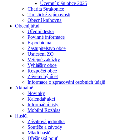
Územní plán obce 2025
Charita Strakonice
Turistické zajímavosti
Obecní knihovna
Obecní úřad
Úřední deska
Povinné informace
E-podatelna
Zastupitelstvo obce
Usnesení ZO
Veřejné zakázky
Vyhlášky obce
Rozpočet obce
Závěrečný účet
Informace o zpracování osobních údajů
Aktuálně
Novinky
Kalendář akcí
Informační listy
Mobilní Rozhlas
Hasiči
Zásahová jednotka
Soutěže a závody
Mladí hasiči
Dřešínská pouť