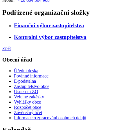
Mobil:
+420 604 364 968
Podřízené organizační složky
Finanční výbor zastupitelstva
Kontrolní výbor zastupitelstva
Zpět
Obecní úřad
Úřední deska
Povinné informace
E-podatelna
Zastupitelstvo obce
Usnesení ZO
Veřejné zakázky
Vyhlášky obce
Rozpočet obce
Závěrečný účet
Informace o zpracování osobních údajů