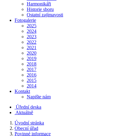
Harmonikáři
Historie sboru
Ostatní zajímavosti
Fotogalerie
2025
2024
2023
2022
2021
2020
2019
2018
2017
2016
2015
2014
Kontakt
Napište nám
Úřední deska
Aktuálně
Úvodní stránka
Obecní úřad
Povinné informace