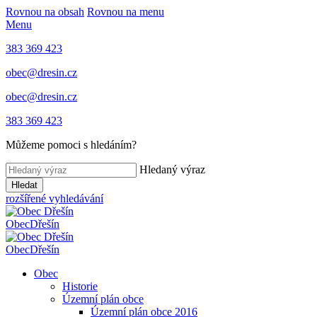
Rovnou na obsah
Rovnou na menu
Menu
383 369 423
obec@dresin.cz
obec@dresin.cz
383 369 423
Můžeme pomoci s hledáním?
Hledaný výraz
Hledat
rozšířené vyhledávání
Obec
Dřešín
Obec
Dřešín
Obec
Historie
Územní plán obce
Územní plán obce 2016