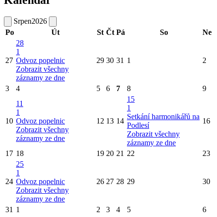
Kalendář
Srpen
2026
Po
Út
St
Čt
Pá
So
Ne
28
1
27
Odvoz popelnic
29
30
31
1
2
Zobrazit všechny
záznamy ze dne
3
4
5
6
7
8
9
15
11
1
1
Setkání harmonikářů na
10
Odvoz popelnic
12
13
14
16
Podlesí
Zobrazit všechny
Zobrazit všechny
záznamy ze dne
záznamy ze dne
17
18
19
20
21
22
23
25
1
24
Odvoz popelnic
26
27
28
29
30
Zobrazit všechny
záznamy ze dne
31
1
2
3
4
5
6