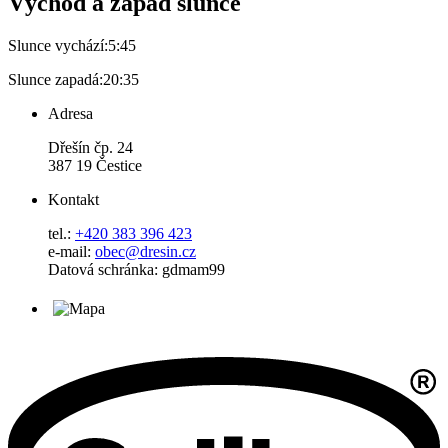
Východ a západ slunce
Slunce vychází:
5:45
Slunce zapadá:
20:35
Adresa
Dřešín čp. 24
387 19 Čestice
Kontakt
tel.:
+420 383 396 423
e-mail:
obec@dresin.cz
Datová schránka: gdmam99