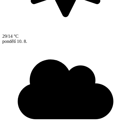
29/14 °C
pondělí
10. 8.