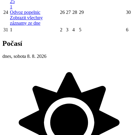
25
1
24
Odvoz popelnic
26
27
28
29
30
Zobrazit všechny
záznamy ze dne
31
1
2
3
4
5
6
Počasí
dnes, sobota 8. 8. 2026