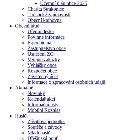
Územní plán obce 2025
Charita Strakonice
Turistické zajímavosti
Obecní knihovna
Obecní úřad
Úřední deska
Povinné informace
E-podatelna
Zastupitelstvo obce
Usnesení ZO
Veřejné zakázky
Vyhlášky obce
Rozpočet obce
Závěrečný účet
Informace o zpracování osobních údajů
Aktuálně
Novinky
Kalendář akcí
Informační listy
Mobilní Rozhlas
Hasiči
Zásahová jednotka
Soutěže a závody
Mladí hasiči
Dřešínská pouť