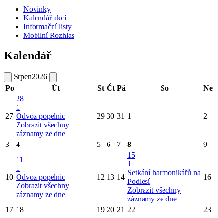
Novinky
Kalendář akcí
Informační listy
Mobilní Rozhlas
Kalendář
Srpen
2026
Po
Út
St
Čt
Pá
So
Ne
28
1
27
Odvoz popelnic
29
30
31
1
2
Zobrazit všechny
záznamy ze dne
3
4
5
6
7
8
9
15
11
1
1
Setkání harmonikářů na
10
Odvoz popelnic
12
13
14
16
Podlesí
Zobrazit všechny
Zobrazit všechny
záznamy ze dne
záznamy ze dne
17
18
19
20
21
22
23