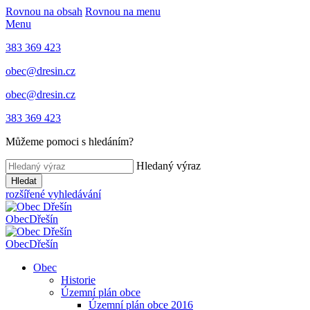
Rovnou na obsah
Rovnou na menu
Menu
383 369 423
obec@dresin.cz
obec@dresin.cz
383 369 423
Můžeme pomoci s hledáním?
Hledaný výraz
Hledat
rozšířené vyhledávání
Obec
Dřešín
Obec
Dřešín
Obec
Historie
Územní plán obce
Územní plán obce 2016