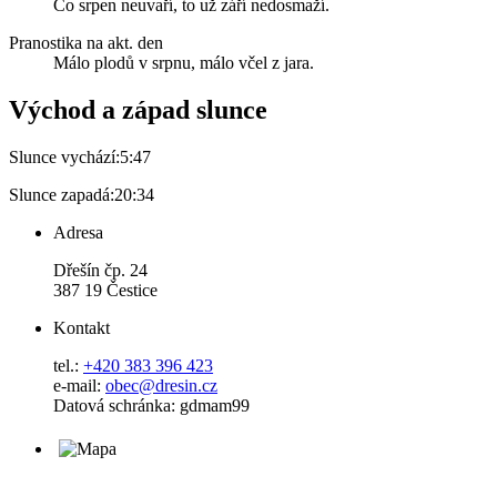
Co srpen neuvaří, to už září nedosmaží.
Pranostika na akt. den
Málo plodů v srpnu, málo včel z jara.
Východ a západ slunce
Slunce vychází:
5:47
Slunce zapadá:
20:34
Adresa
Dřešín čp. 24
387 19 Čestice
Kontakt
tel.:
+420 383 396 423
e-mail:
obec@dresin.cz
Datová schránka: gdmam99