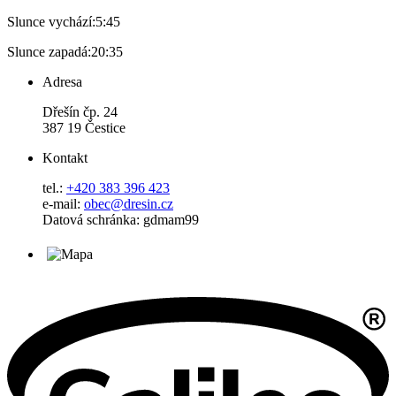
Slunce vychází:
5:45
Slunce zapadá:
20:35
Adresa
Dřešín čp. 24
387 19 Čestice
Kontakt
tel.:
+420 383 396 423
e-mail:
obec@dresin.cz
Datová schránka: gdmam99