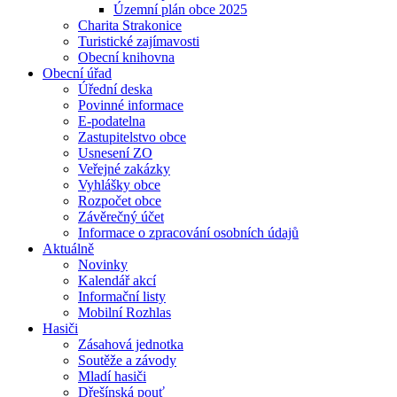
Územní plán obce 2025
Charita Strakonice
Turistické zajímavosti
Obecní knihovna
Obecní úřad
Úřední deska
Povinné informace
E-podatelna
Zastupitelstvo obce
Usnesení ZO
Veřejné zakázky
Vyhlášky obce
Rozpočet obce
Závěrečný účet
Informace o zpracování osobních údajů
Aktuálně
Novinky
Kalendář akcí
Informační listy
Mobilní Rozhlas
Hasiči
Zásahová jednotka
Soutěže a závody
Mladí hasiči
Dřešínská pouť