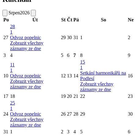
Srpen
2026
Po
Út
St
Čt
Pá
So
Ne
28
1
27
Odvoz popelnic
29
30
31
1
2
Zobrazit všechny
záznamy ze dne
3
4
5
6
7
8
9
15
11
1
1
Setkání harmonikářů na
10
Odvoz popelnic
12
13
14
16
Podlesí
Zobrazit všechny
Zobrazit všechny
záznamy ze dne
záznamy ze dne
17
18
19
20
21
22
23
25
1
24
Odvoz popelnic
26
27
28
29
30
Zobrazit všechny
záznamy ze dne
31
1
2
3
4
5
6