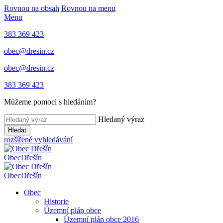
Rovnou na obsah
Rovnou na menu
Menu
383 369 423
obec@dresin.cz
obec@dresin.cz
383 369 423
Můžeme pomoci s hledáním?
Hledaný výraz
Hledat
rozšířené vyhledávání
Obec
Dřešín
Obec
Dřešín
Obec
Historie
Územní plán obce
Územní plán obce 2016