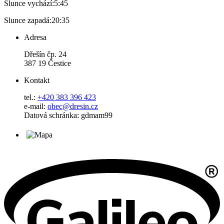
Slunce vychází:
5:45
Slunce zapadá:
20:35
Adresa
Dřešín čp. 24
387 19 Čestice
Kontakt
tel.:
+420 383 396 423
e-mail:
obec@dresin.cz
Datová schránka: gdmam99