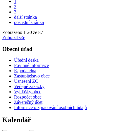
1
2
3
další stránka
poslední stránka
Zobrazeno
1
-
20
ze 87
Zobrazit vše
Obecní úřad
Úřední deska
Povinné informace
E-podatelna
Zastupitelstvo obce
Usnesení ZO
Veřejné zakázky
Vyhlášky obce
Rozpočet obce
Závěrečný účet
Informace o zpracování osobních údajů
Kalendář