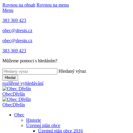
Rovnou na obsah
Rovnou na menu
Menu
383 369 423
obec@dresin.cz
obec@dresin.cz
383 369 423
Můžeme pomoci s hledáním?
Hledaný výraz
Hledat
rozšířené vyhledávání
Obec
Dřešín
Obec
Dřešín
Obec
Historie
Územní plán obce
Územní plán obce 2016