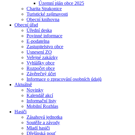
Územní plán obce 2025
Charita Strakonice
Turistické zajímavosti
Obecní knihovna
Obecní úřad
Úřední deska
Povinné informace
E-podatelna
Zastupitelstvo obce
Usnesení ZO
Veřejné zakázky
Vyhlášky obce
Rozpočet obce
Závěrečný účet
Informace o zpracování osobních údajů
Aktuálně
Novinky
Kalendář akcí
Informační listy
Mobilní Rozhlas
Hasiči
Zásahová jednotka
Soutěže a závody
Mladí hasiči
Dřešínská pouť