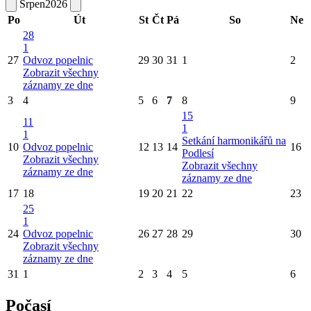
Srpen
2026
Po
Út
St
Čt
Pá
So
Ne
28
1
27
Odvoz popelnic
29
30
31
1
2
Zobrazit všechny
záznamy ze dne
3
4
5
6
7
8
9
15
11
1
1
Setkání harmonikářů na
10
Odvoz popelnic
12
13
14
16
Podlesí
Zobrazit všechny
Zobrazit všechny
záznamy ze dne
záznamy ze dne
17
18
19
20
21
22
23
25
1
24
Odvoz popelnic
26
27
28
29
30
Zobrazit všechny
záznamy ze dne
31
1
2
3
4
5
6
Počasí