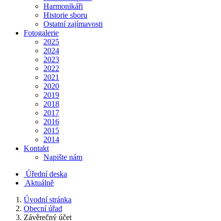
Harmonikáři
Historie sboru
Ostatní zajímavosti
Fotogalerie
2025
2024
2023
2022
2021
2020
2019
2018
2017
2016
2015
2014
Kontakt
Napište nám
Úřední deska
Aktuálně
Úvodní stránka
Obecní úřad
Závěrečný účet