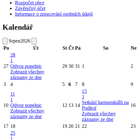
Rozpočet obce
Závěrečný účet
Informace o zpracování osobních údajů
Kalendář
Srpen
2026
Po
Út
St
Čt
Pá
So
Ne
28
1
27
Odvoz popelnic
29
30
31
1
2
Zobrazit všechny
záznamy ze dne
3
4
5
6
7
8
9
15
11
1
1
Setkání harmonikářů na
10
Odvoz popelnic
12
13
14
16
Podlesí
Zobrazit všechny
Zobrazit všechny
záznamy ze dne
záznamy ze dne
17
18
19
20
21
22
23
25
1