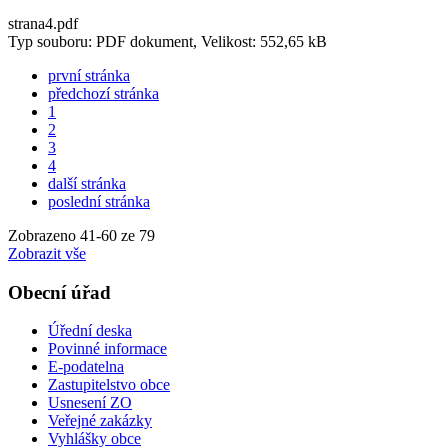
strana4.pdf
Typ souboru: PDF dokument, Velikost: 552,65 kB
první stránka
předchozí stránka
1
2
3
4
další stránka
poslední stránka
Zobrazeno
41
-
60
ze 79
Zobrazit vše
Obecní úřad
Úřední deska
Povinné informace
E-podatelna
Zastupitelstvo obce
Usnesení ZO
Veřejné zakázky
Vyhlášky obce