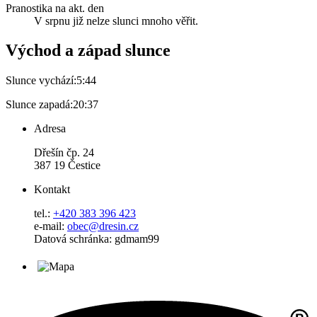
Pranostika na akt. den
V srpnu již nelze slunci mnoho věřit.
Východ a západ slunce
Slunce vychází:
5:44
Slunce zapadá:
20:37
Adresa
Dřešín čp. 24
387 19 Čestice
Kontakt
tel.:
+420 383 396 423
e-mail:
obec@dresin.cz
Datová schránka: gdmam99