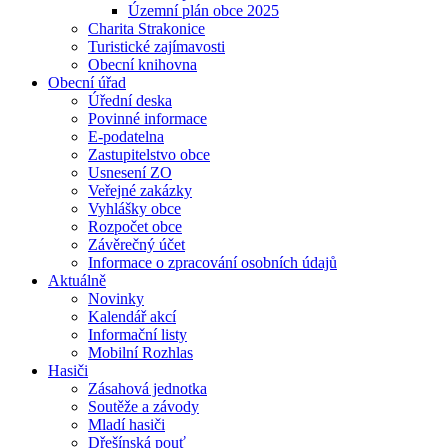
Územní plán obce 2025
Charita Strakonice
Turistické zajímavosti
Obecní knihovna
Obecní úřad
Úřední deska
Povinné informace
E-podatelna
Zastupitelstvo obce
Usnesení ZO
Veřejné zakázky
Vyhlášky obce
Rozpočet obce
Závěrečný účet
Informace o zpracování osobních údajů
Aktuálně
Novinky
Kalendář akcí
Informační listy
Mobilní Rozhlas
Hasiči
Zásahová jednotka
Soutěže a závody
Mladí hasiči
Dřešínská pouť