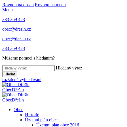
Rovnou na obsah
Rovnou na menu
Menu
383 369 423
obec@dresin.cz
obec@dresin.cz
383 369 423
Můžeme pomoci s hledáním?
Hledaný výraz
Hledat
rozšířené vyhledávání
Obec
Dřešín
Obec
Dřešín
Obec
Historie
Územní plán obce
Územní plán obce 2016