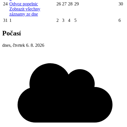
24
Odvoz popelnic
26
27
28
29
30
Zobrazit všechny
záznamy ze dne
31
1
2
3
4
5
6
Počasí
dnes, čtvrtek 6. 8. 2026