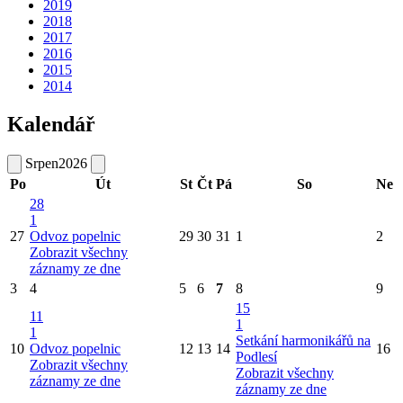
2019
2018
2017
2016
2015
2014
Kalendář
Srpen
2026
Po
Út
St
Čt
Pá
So
Ne
28
1
27
Odvoz popelnic
29
30
31
1
2
Zobrazit všechny
záznamy ze dne
3
4
5
6
7
8
9
15
11
1
1
Setkání harmonikářů na
10
Odvoz popelnic
12
13
14
16
Podlesí
Zobrazit všechny
Zobrazit všechny
záznamy ze dne
záznamy ze dne