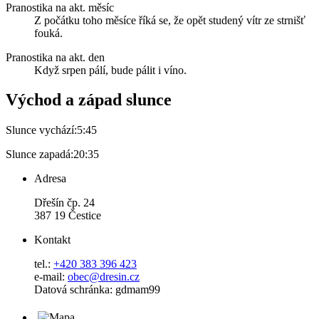
Pranostika na akt. měsíc
Z počátku toho měsíce říká se, že opět studený vítr ze strnišť
fouká.
Pranostika na akt. den
Když srpen pálí, bude pálit i víno.
Východ a západ slunce
Slunce vychází:
5:45
Slunce zapadá:
20:35
Adresa
Dřešín čp. 24
387 19 Čestice
Kontakt
tel.:
+420 383 396 423
e-mail:
obec@dresin.cz
Datová schránka: gdmam99