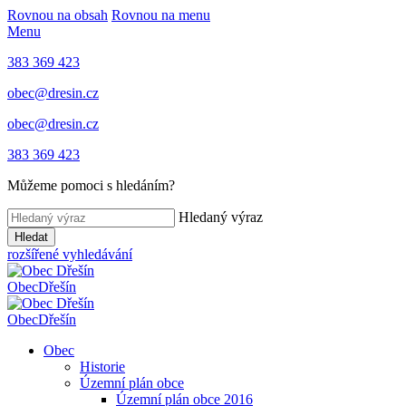
Rovnou na obsah
Rovnou na menu
Menu
383 369 423
obec@dresin.cz
obec@dresin.cz
383 369 423
Můžeme pomoci s hledáním?
Hledaný výraz
Hledat
rozšířené vyhledávání
Obec
Dřešín
Obec
Dřešín
Obec
Historie
Územní plán obce
Územní plán obce 2016