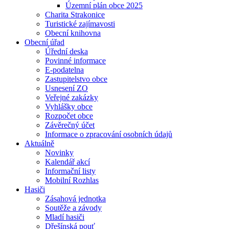
Územní plán obce 2025
Charita Strakonice
Turistické zajímavosti
Obecní knihovna
Obecní úřad
Úřední deska
Povinné informace
E-podatelna
Zastupitelstvo obce
Usnesení ZO
Veřejné zakázky
Vyhlášky obce
Rozpočet obce
Závěrečný účet
Informace o zpracování osobních údajů
Aktuálně
Novinky
Kalendář akcí
Informační listy
Mobilní Rozhlas
Hasiči
Zásahová jednotka
Soutěže a závody
Mladí hasiči
Dřešínská pouť